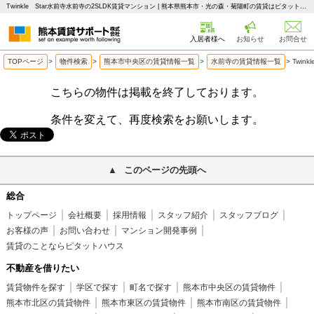
Twinkle Star水前寺水前寺の2SLDK賃貸マンション | 熊本県熊本市・光の森・菊陽町の賃貸はピタットハウス 熊本賃貸サポート
入居者様へ
お知らせ
お問合せ
TOPページ
>
物件検索
>
熊本市中央区の賃貸情報一覧
>
水前寺の賃貸情報一覧
>
Twin
こちらの物件は掲載を終了しております。
条件を変えて、再度検索をお願いします。
このページの先頭へ
総合
トップページ
会社概要
採用情報
スタッフ紹介
スタッフブログ
お客様の声
お問い合わせ
マンション開発事例
賃貸のことならピタットハウス
不動産を借りたい
賃貸物件を探す
学区で探す
町名で探す
熊本市中央区の賃貸物件
熊本市北区の賃貸物件
熊本市東区の賃貸物件
熊本市南区の賃貸物件