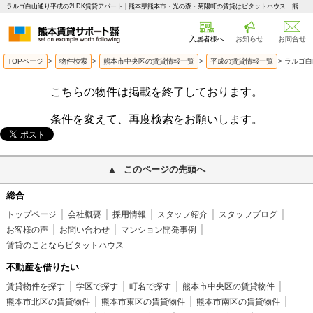
ラルゴ白山通り平成の2LDK賃貸アパート | 熊本県熊本市・光の森・菊陽町の賃貸はピタットハウス 熊本賃貸サポート
入居者様へ
お知らせ
お問合せ
TOPページ
>
物件検索
>
熊本市中央区の賃貸情報一覧
>
平成の賃貸情報一覧
>
ラルゴ白
こちらの物件は掲載を終了しております。
条件を変えて、再度検索をお願いします。
このページの先頭へ
総合
トップページ
会社概要
採用情報
スタッフ紹介
スタッフブログ
お客様の声
お問い合わせ
マンション開発事例
賃貸のことならピタットハウス
不動産を借りたい
賃貸物件を探す
学区で探す
町名で探す
熊本市中央区の賃貸物件
熊本市北区の賃貸物件
熊本市東区の賃貸物件
熊本市南区の賃貸物件