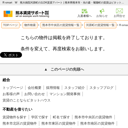
R-smart W 熊大病院河原町の1LDK賃貸アパート | 熊本県熊本市・光の森・菊陽町の賃貸はピタットハウス 熊本賃貸サポート
入居者様へ
お知らせ
お問合せ
TOPページ
>
物件検索
>
熊本市中央区の賃貸情報一覧
>
河原町の賃貸情報一覧
>
R-s
こちらの物件は掲載を終了しております。
条件を変えて、再度検索をお願いします。
このページの先頭へ
総合
トップページ
会社概要
採用情報
スタッフ紹介
スタッフブログ
お客様の声
お問い合わせ
マンション開発事例
賃貸のことならピタットハウス
不動産を借りたい
賃貸物件を探す
学区で探す
町名で探す
熊本市中央区の賃貸物件
熊本市北区の賃貸物件
熊本市東区の賃貸物件
熊本市南区の賃貸物件