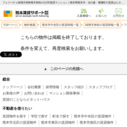
フェリーチェ味噌天神味噌天神前の1LDK賃貸マンション | 熊本県熊本市・光の森・菊陽町の賃貸はピタットハウス 熊本賃貸サポート
入居者様へ
お知らせ
お問合せ
TOPページ
>
物件検索
>
熊本市中央区の賃貸情報一覧
>
味噌天神前の賃貸情報一覧
>
フ
こちらの物件は掲載を終了しております。
条件を変えて、再度検索をお願いします。
このページの先頭へ
総合
トップページ
会社概要
採用情報
スタッフ紹介
スタッフブログ
お客様の声
お問い合わせ
マンション開発事例
賃貸のことならピタットハウス
不動産を借りたい
賃貸物件を探す
学区で探す
町名で探す
熊本市中央区の賃貸物件
熊本市北区の賃貸物件
熊本市東区の賃貸物件
熊本市南区の賃貸物件