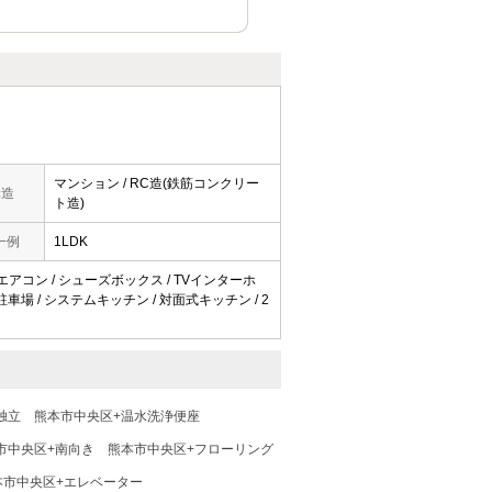
マンション / RC造(鉄筋コンクリー
構造
ト造)
一例
1LDK
/ エアコン / シューズボックス / TVインターホ
地内駐車場 / システムキッチン / 対面式キッチン / 2
独立
熊本市中央区+温水洗浄便座
市中央区+南向き
熊本市中央区+フローリング
本市中央区+エレベーター