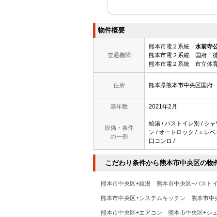
物件概要
熊本市電２系統
水前寺
交通機関
熊本市電２系統 国府 徒
熊本市電２系統 市立体育
住所
熊本県熊本市中央区国府
築年数
2021年2月
給湯 / バストイレ別 / シャ
設備・条件
ン / オートロック / エレベ
の一例
口コンロ /
こだわり条件から熊本市中央区の物
熊本市中央区+給湯
熊本市中央区+バスト
熊本市中央区+システムキッチン
熊本市中
熊本市中央区+エアコン
熊本市中央区+シ