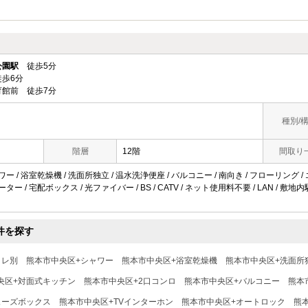
公園駅
徒歩5分
歩6分
館前 徒歩7分
種別/
階層
12階
間取り
ワー / 浴室乾燥機 / 洗面所独立 / 温水洗浄便座 / バルコニー / 南向き / フローリング 
ーター / 宅配ボックス / 光ファイバー / BS / CATV / ネット使用料不要 / LAN / 敷
件を探す
イレ別
熊本市中央区+シャワー
熊本市中央区+浴室乾燥機
熊本市中央区+洗面所
央区+対面式キッチン
熊本市中央区+2口コンロ
熊本市中央区+バルコニー
熊本
ューズボックス
熊本市中央区+TVインターホン
熊本市中央区+オートロック
熊