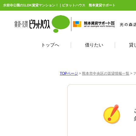
水前寺公園の1LDK賃貸マンション！｜ピタットハウス 熊本賃貸サポート
トップへ
借りたい
貸
TOPページ
>
熊本市中央区の賃貸情報一覧
>