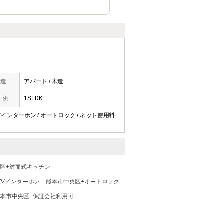
構造
アパート / 木造
一例
1SLDK
 TVインターホン / オートロック / ネット使用料
区+対面式キッチン
TVインターホン
熊本市中央区+オートロック
本市中央区+保証会社利用可