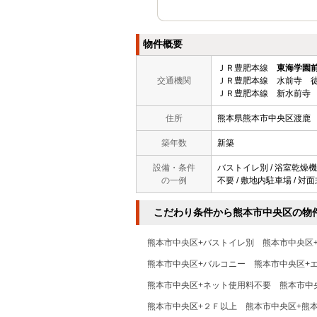
物件概要
ＪＲ豊肥本線
東海学園
交通機関
ＪＲ豊肥本線 水前寺 徒
ＪＲ豊肥本線 新水前寺 
住所
熊本県熊本市中央区渡鹿
築年数
新築
設備・条件
バストイレ別 / 浴室乾燥機 
の一例
不要 / 敷地内駐車場 / 対
こだわり条件から熊本市中央区の物
熊本市中央区+バストイレ別
熊本市中央区
熊本市中央区+バルコニー
熊本市中央区+
熊本市中央区+ネット使用料不要
熊本市中
熊本市中央区+２Ｆ以上
熊本市中央区+熊