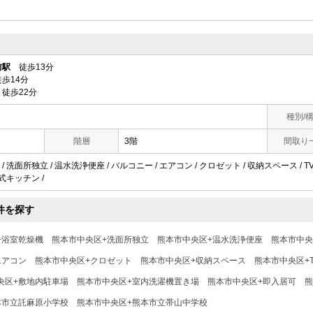
前駅
徒歩13分
歩14分
徒歩22分
種別/
階層
3階
間取り
/ 洗面所独立 / 温水洗浄便座 / バルコニー / エアコン / クロゼット / 収納スペース /
面式キッチン /
件を探す
+浴室乾燥機
熊本市中央区+洗面所独立
熊本市中央区+温水洗浄便座
熊本市中央
エアコン
熊本市中央区+クロゼット
熊本市中央区+収納スペース
熊本市中央区+
央区+敷地内駐車場
熊本市中央区+室内洗濯機置き場
熊本市中央区+即入居可
熊
本市立託麻原小学校
熊本市中央区+熊本市立帯山中学校