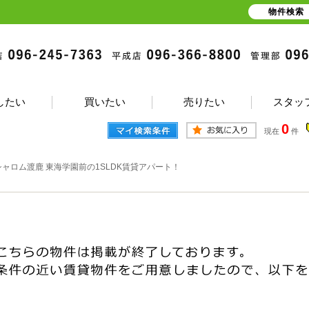
物件検索
したい
買いたい
売りたい
スタッ
0
現在
件
シャロム渡鹿 東海学園前の1SLDK賃貸アパート！