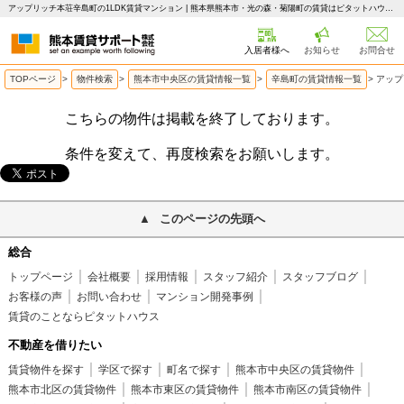
アップリッチ本荘辛島町の1LDK賃貸マンション | 熊本県熊本市・光の森・菊陽町の賃貸はピタットハウス 熊本賃貸サポート
入居者様へ
お知らせ
お問合せ
TOPページ
>
物件検索
>
熊本市中央区の賃貸情報一覧
>
辛島町の賃貸情報一覧
>
アップ
こちらの物件は掲載を終了しております。
条件を変えて、再度検索をお願いします。
このページの先頭へ
総合
トップページ
会社概要
採用情報
スタッフ紹介
スタッフブログ
お客様の声
お問い合わせ
マンション開発事例
賃貸のことならピタットハウス
不動産を借りたい
賃貸物件を探す
学区で探す
町名で探す
熊本市中央区の賃貸物件
熊本市北区の賃貸物件
熊本市東区の賃貸物件
熊本市南区の賃貸物件