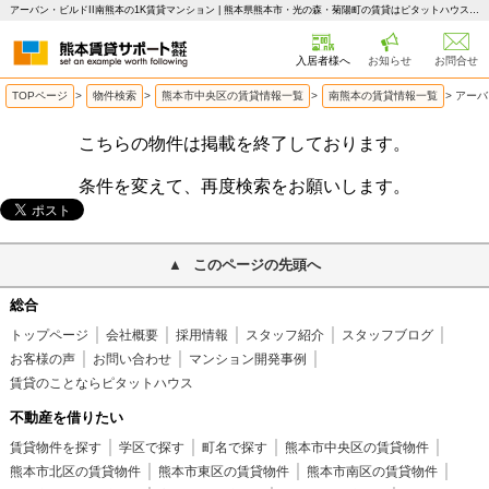
アーバン・ビルドII南熊本の1K賃貸マンション | 熊本県熊本市・光の森・菊陽町の賃貸はピタットハウス 熊本賃貸サポート
入居者様へ
お知らせ
お問合せ
TOPページ
>
物件検索
>
熊本市中央区の賃貸情報一覧
>
南熊本の賃貸情報一覧
>
アーバ
こちらの物件は掲載を終了しております。
条件を変えて、再度検索をお願いします。
このページの先頭へ
総合
トップページ
会社概要
採用情報
スタッフ紹介
スタッフブログ
お客様の声
お問い合わせ
マンション開発事例
賃貸のことならピタットハウス
不動産を借りたい
賃貸物件を探す
学区で探す
町名で探す
熊本市中央区の賃貸物件
熊本市北区の賃貸物件
熊本市東区の賃貸物件
熊本市南区の賃貸物件