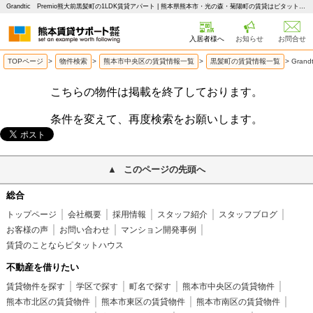
Grandtic Premio熊大前黒髪町の1LDK賃貸アパート | 熊本県熊本市・光の森・菊陽町の賃貸はピタットハウス 熊本賃貸サポート
入居者様へ
お知らせ
お問合せ
TOPページ
>
物件検索
>
熊本市中央区の賃貸情報一覧
>
黒髪町の賃貸情報一覧
>
Gran
こちらの物件は掲載を終了しております。
条件を変えて、再度検索をお願いします。
このページの先頭へ
総合
トップページ
会社概要
採用情報
スタッフ紹介
スタッフブログ
お客様の声
お問い合わせ
マンション開発事例
賃貸のことならピタットハウス
不動産を借りたい
賃貸物件を探す
学区で探す
町名で探す
熊本市中央区の賃貸物件
熊本市北区の賃貸物件
熊本市東区の賃貸物件
熊本市南区の賃貸物件