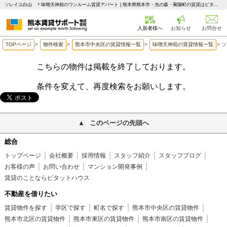
ソレイユ白山 ＊味噌天神前のワンルーム賃貸アパート | 熊本県熊本市・光の森・菊陽町の賃貸はピタットハウス 熊本賃貸サポート
入居者様へ
お知らせ
お問合せ
TOPページ
>
物件検索
>
熊本市中央区の賃貸情報一覧
>
味噌天神前の賃貸情報一覧
>
ソ
こちらの物件は掲載を終了しております。
条件を変えて、再度検索をお願いします。
このページの先頭へ
総合
トップページ
会社概要
採用情報
スタッフ紹介
スタッフブログ
お客様の声
お問い合わせ
マンション開発事例
賃貸のことならピタットハウス
不動産を借りたい
賃貸物件を探す
学区で探す
町名で探す
熊本市中央区の賃貸物件
熊本市北区の賃貸物件
熊本市東区の賃貸物件
熊本市南区の賃貸物件