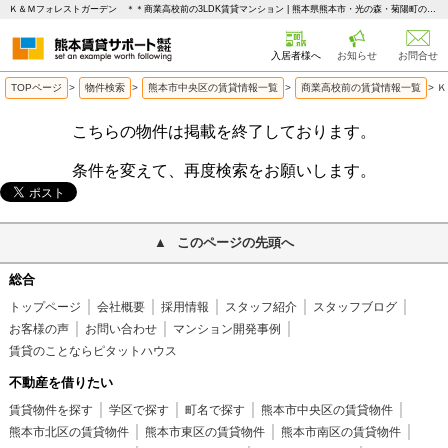
Ｋ＆Ｍフォレストガーデン ＊＊商業高校前の3LDK賃貸マンション | 熊本県熊本市・光の森・菊陽町の賃貸はピタットハウス 熊本賃貸サポート
入居者様へ
お知らせ
お問合せ
TOPページ
>
物件検索
>
熊本市中央区の賃貸情報一覧
>
商業高校前の賃貸情報一覧
>
Ｋ
こちらの物件は掲載を終了しております。
条件を変えて、再度検索をお願いします。
このページの先頭へ
総合
トップページ
会社概要
採用情報
スタッフ紹介
スタッフブログ
お客様の声
お問い合わせ
マンション開発事例
賃貸のことならピタットハウス
不動産を借りたい
賃貸物件を探す
学区で探す
町名で探す
熊本市中央区の賃貸物件
熊本市北区の賃貸物件
熊本市東区の賃貸物件
熊本市南区の賃貸物件