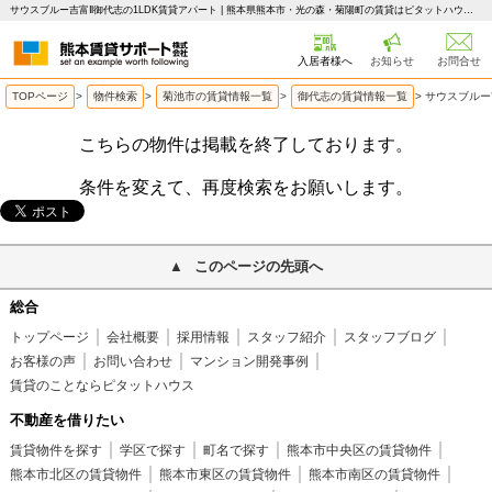
サウスブルー吉富Ⅱ御代志の1LDK賃貸アパート | 熊本県熊本市・光の森・菊陽町の賃貸はピタットハウス 熊本賃貸サポート
入居者様へ
お知らせ
お問合せ
TOPページ
>
物件検索
>
菊池市の賃貸情報一覧
>
御代志の賃貸情報一覧
>
サウスブルー
こちらの物件は掲載を終了しております。
条件を変えて、再度検索をお願いします。
このページの先頭へ
総合
トップページ
会社概要
採用情報
スタッフ紹介
スタッフブログ
お客様の声
お問い合わせ
マンション開発事例
賃貸のことならピタットハウス
不動産を借りたい
賃貸物件を探す
学区で探す
町名で探す
熊本市中央区の賃貸物件
熊本市北区の賃貸物件
熊本市東区の賃貸物件
熊本市南区の賃貸物件