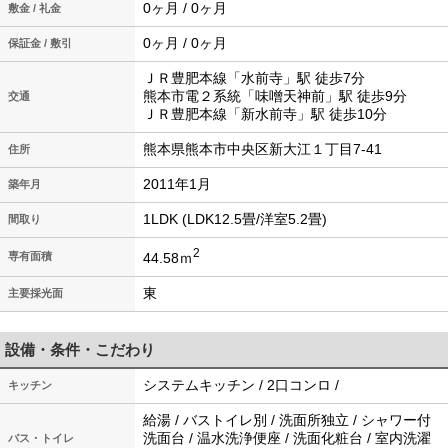
0ヶ月 / 0ヶ月
敷金 / 礼金
0ヶ月 / 0ヶ月
保証金 / 敷引
ＪＲ豊肥本線「水前寺」駅 徒歩7分
熊本市電２系統「味噌天神前」駅 徒歩9分
交通
ＪＲ豊肥本線「新水前寺」駅 徒歩10分
熊本県熊本市中央区新大江１丁目7-41
住所
2011年1月
築年月
1LDK (LDK12.5畳/洋室5.2畳)
間取り
2
44.58ｍ
専有面積
東
主要採光面
設備・条件・こだわり
システムキッチン / 2口コンロ /
キッチン
給湯 / バストイレ別 / 洗面所独立 / シャワー付
洗面台 / 温水洗浄便座 / 洗面化粧台 / 室内洗濯
バス・トイレ