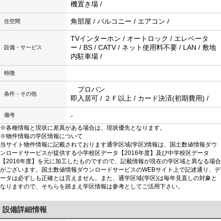
機置き場 /
角部屋 / バルコニー / エアコン /
住空間
TVインターホン / オートロック / エレベータ
ー / BS / CATV / ネット使用料不要 / LAN / 敷地
設備・サービス
内駐車場 /
特徴
プロパン
条件・その他
即入居可 / ２Ｆ以上 / カード決済(初期費用) /
-
備考
※各種情報と現状に差異がある場合は、現状優先となります。
※物件情報の学区情報について
当サイト物件情報に記載されております通学区域(学区)情報は、国土数値情報ダウ
ンロードサービスが提供する小学校区データ【2016年度】及び中学校区データ
【2016年度】を元に加工したものですので、記載情報が現在の学区域と異なる場合
がございます。国土数値情報ダウンロードサービスのWEBサイト上で記述通り、デ
ータは必ずしも正確とは言えません。また、通学区域(学区)は毎年見直しの対象と
なりますので、そちらを踏まえ学区情報は参考としてご活用下さい。
設備詳細情報