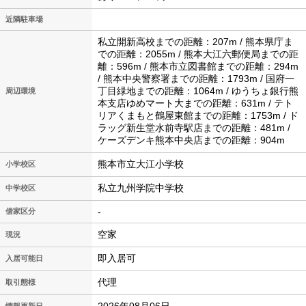
近隣駐車場
私立開新高校までの距離：207m / 熊本県庁ま
での距離：2055m / 熊本大江六郵便局までの距
離：596m / 熊本市立図書館までの距離：294m
/ 熊本中央警察署までの距離：1793m / 国府一
丁目緑地までの距離：1064m / ゆうちょ銀行熊
周辺環境
本支店ゆめマート大までの距離：631m / テト
リアくまもと鶴屋東館までの距離：1753m / ド
ラッグ新生堂水前寺駅店までの距離：481m /
ケーズデンキ熊本中央店までの距離：904m
熊本市立大江小学校
小学校区
私立九州学院中学校
中学校区
-
借家区分
空家
現況
即入居可
入居可能日
代理
取引態様