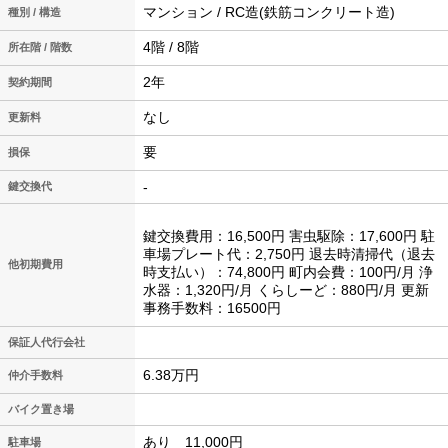
マンション / RC造(鉄筋コンクリート造)
種別 / 構造
4階 / 8階
所在階 / 階数
2年
契約期間
なし
更新料
要
損保
-
鍵交換代
鍵交換費用：16,500円 害虫駆除：17,600円 駐
車場プレート代：2,750円 退去時清掃代（退去
他初期費用
時支払い）：74,800円 町内会費：100円/月 浄
水器：1,320円/月 くらしーど：880円/月 更新
事務手数料：16500円
保証人代行会社
6.38万円
仲介手数料
バイク置き場
あり 11,000円
駐車場