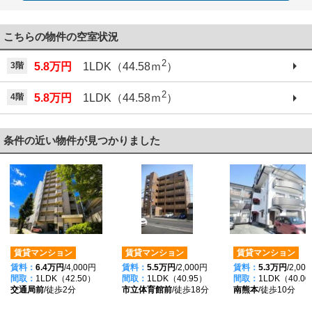
こちらの物件の空室状況
2
3階
5.8万円
1LDK（44.58ｍ
）
2
4階
5.8万円
1LDK（44.58ｍ
）
条件の近い物件が見つかりました
賃貸マンション
賃貸マンション
賃貸マンション
賃料：
6.4万円
/4,000円
賃料：
5.5万円
/2,000円
賃料：
5.3万円
/2,00
間取：
1LDK（42.50）
間取：
1LDK（40.95）
間取：
1LDK（40.0
交通局前
/徒歩2分
市立体育館前
/徒歩18分
南熊本
/徒歩10分