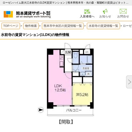
ローゼンハイム新大江水前寺の1LDK賃貸マンション | 熊本県熊本市・光の森・菊陽町の賃貸はピタットハウス 熊本賃貸サポート
入居者様へ
お知らせ
お問合せ
TOPページ
>
物件検索
>
熊本市中央区の賃貸情報一覧
>
水前寺の賃貸情報一覧
>
ローゼ
水前寺の賃貸マンション(1LDK)の物件情報
【間取】