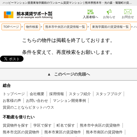
ハッピーマンション渡鹿東海学園前のワンルーム賃貸マンション | 熊本県熊本市・光の森・菊陽町の賃貸はピタットハウス 熊本賃貸サポート
入居者様へ
お知らせ
お問合せ
TOPページ
>
物件検索
>
熊本市中央区の賃貸情報一覧
>
東海学園前の賃貸情報一覧
>
ハ
こちらの物件は掲載を終了しております。
条件を変えて、再度検索をお願いします。
このページの先頭へ
総合
トップページ
会社概要
採用情報
スタッフ紹介
スタッフブログ
お客様の声
お問い合わせ
マンション開発事例
賃貸のことならピタットハウス
不動産を借りたい
賃貸物件を探す
学区で探す
町名で探す
熊本市中央区の賃貸物件
熊本市北区の賃貸物件
熊本市東区の賃貸物件
熊本市南区の賃貸物件