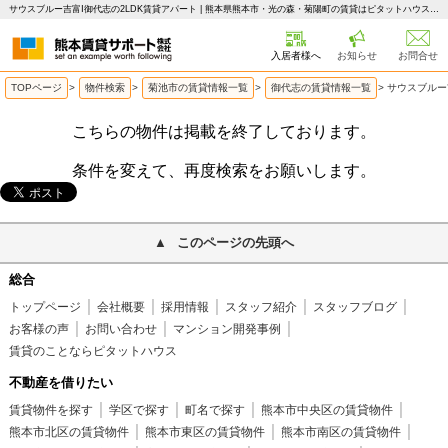
サウスブルー吉富Ⅰ御代志の2LDK賃貸アパート | 熊本県熊本市・光の森・菊陽町の賃貸はピタットハウス 熊本賃貸サポート
入居者様へ
お知らせ
お問合せ
TOPページ
>
物件検索
>
菊池市の賃貸情報一覧
>
御代志の賃貸情報一覧
>
サウスブルー
こちらの物件は掲載を終了しております。
条件を変えて、再度検索をお願いします。
このページの先頭へ
総合
トップページ
会社概要
採用情報
スタッフ紹介
スタッフブログ
お客様の声
お問い合わせ
マンション開発事例
賃貸のことならピタットハウス
不動産を借りたい
賃貸物件を探す
学区で探す
町名で探す
熊本市中央区の賃貸物件
熊本市北区の賃貸物件
熊本市東区の賃貸物件
熊本市南区の賃貸物件