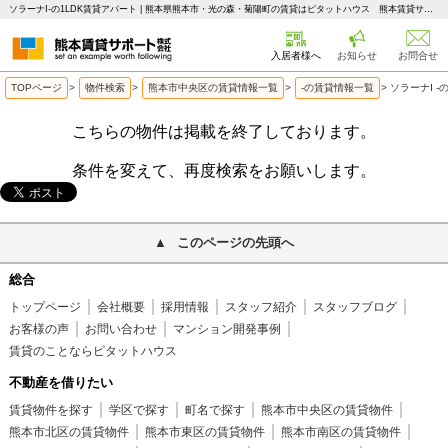
ソラーナⅠ-の1LDK賃貸アパート | 熊本県熊本市・光の森・菊陽町の賃貸はピタットハウス 熊本賃貸サポート
入居者様へ
お知らせ
お問合せ
TOPページ
>
物件検索
>
熊本市中央区の賃貸情報一覧
>
-の賃貸情報一覧
>
ソラーナⅠ -
こちらの物件は掲載を終了しております。
条件を変えて、再度検索をお願いします。
このページの先頭へ
総合
トップページ
会社概要
採用情報
スタッフ紹介
スタッフブログ
お客様の声
お問い合わせ
マンション開発事例
賃貸のことならピタットハウス
不動産を借りたい
賃貸物件を探す
学区で探す
町名で探す
熊本市中央区の賃貸物件
熊本市北区の賃貸物件
熊本市東区の賃貸物件
熊本市南区の賃貸物件