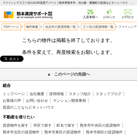
ファインシア２三ツ石の1LDK賃貸アパート | 熊本県熊本市・光の森・菊陽町の賃貸はピタットハウス 熊本賃貸サポート
入居者様へ
お知らせ
お問合せ
TOPページ
>
物件検索
>
合志市の賃貸情報一覧
>
三ツ石の賃貸情報一覧
>
ファインシア
こちらの物件は掲載を終了しております。
条件を変えて、再度検索をお願いします。
このページの先頭へ
総合
トップページ
会社概要
採用情報
スタッフ紹介
スタッフブログ
お客様の声
お問い合わせ
マンション開発事例
賃貸のことならピタットハウス
不動産を借りたい
賃貸物件を探す
学区で探す
町名で探す
熊本市中央区の賃貸物件
熊本市北区の賃貸物件
熊本市東区の賃貸物件
熊本市南区の賃貸物件