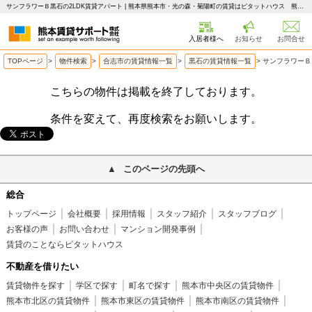
サンフラワーＢ黒石の2LDK賃貸アパート | 熊本県熊本市・光の森・菊陽町の賃貸はピタットハウス 熊本賃貸サポート
入居者様へ
お知らせ
お問合せ
TOPページ
>
物件検索
>
合志市の賃貸情報一覧
>
黒石の賃貸情報一覧
>
サンフラワーＢ
こちらの物件は掲載を終了しております。
条件を変えて、再度検索をお願いします。
このページの先頭へ
総合
トップページ
会社概要
採用情報
スタッフ紹介
スタッフブログ
お客様の声
お問い合わせ
マンション開発事例
賃貸のことならピタットハウス
不動産を借りたい
賃貸物件を探す
学区で探す
町名で探す
熊本市中央区の賃貸物件
熊本市北区の賃貸物件
熊本市東区の賃貸物件
熊本市南区の賃貸物件