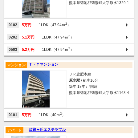
熊本県菊池郡菊陽町大字原水1329-1
2
0102
5万円
1LDK（47.94ｍ
）
2
0202
5.1万円
1LDK（47.94ｍ
）
2
0503
5.2万円
1LDK（47.94ｍ
）
Ｔ・Ｙマンション
マンション
ＪＲ豊肥本線
原水駅
/ 徒歩16分
築年 18年 / 7階建
熊本県菊池郡菊陽町大字原水1163-4
2
0101
5万円
1LDK（40ｍ
）
武蔵ヶ丘エステラブル
アパート