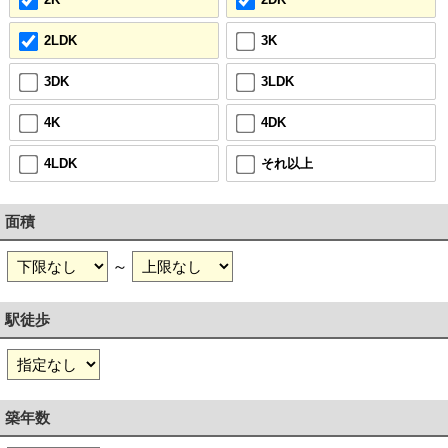
2LDK
3K
3DK
3LDK
4K
4DK
4LDK
それ以上
面積
～
駅徒歩
築年数