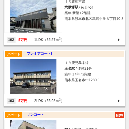
ＪＲ豊肥本線
武蔵塚駅
/ 徒歩6分
築年 新築 / 2階建
熊本県熊本市北区武蔵ケ丘３丁目10-8
2
102
5万円
1LDK（35.57ｍ
）
プレミアコートⅠ
アパート
ＪＲ鹿児島本線
玉名駅
/ 徒歩21分
築年 17年 / 2階建
熊本県玉名市中1280-1
2
103
5万円
2LDK（53.98ｍ
）
サンコート
アパート