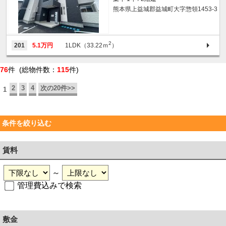
熊本県上益城郡益城町大字惣領1453-3
2
201
5.1万円
1LDK（33.22ｍ
）
76
件 (総物件数：
115
件)
2
3
4
次の20件>>
1
条件を絞り込む
賃料
～
管理費込みで検索
敷金