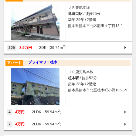
ＪＲ豊肥本線
竜田口駅
/ 徒歩25分
築年 29年 / 2階建
熊本県熊本市北区龍田１丁目13-1
2
205
3.9万円
2DK（39.74ｍ
）
プライマリー植木
アパート
ＪＲ鹿児島本線
植木駅
/ 徒歩52分
築年 38年 / 2階建
熊本県熊本市北区植木町小野1051-5
2
4
4万円
2LDK（59.94ｍ
）
2
7
4万円
2LDK（59.94ｍ
）