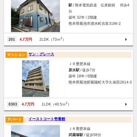
駅
/ 熊本電気鉄道 伝承館前 停歩4
分
築年 32年 / 2階建
熊本県菊池市泗水町吉富3186-2
2
201
4.7万円
2LDK（73ｍ
）
サン・グレース
マンション
ＪＲ豊肥本線
原水駅
/ 徒歩7分
築年 18年 / 6階建
熊本県菊池郡菊陽町大字久保田2814-3
2
0303
4.7万円
1LDK（40.5ｍ
）
イーストコート壱番館
アパート
ＪＲ豊肥本線
武蔵塚駅
/ 徒歩56分