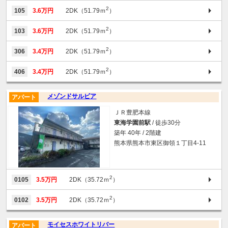
2
105
3.6万円
2DK（51.79ｍ
）
2
103
3.6万円
2DK（51.79ｍ
）
2
306
3.4万円
2DK（51.79ｍ
）
2
406
3.4万円
2DK（51.79ｍ
）
メゾンドサルビア
アパート
ＪＲ豊肥本線
東海学園前駅
/ 徒歩30分
築年 40年 / 2階建
熊本県熊本市東区御領１丁目4-11
2
0105
3.5万円
2DK（35.72ｍ
）
2
0102
3.5万円
2DK（35.72ｍ
）
モイセスホワイトリバー
アパート