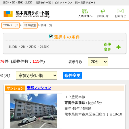
1LDK・2K・2DK・2LDK ｜賃貸物件一覧｜ ピタットハウス 熊本賃貸サポート
入居者様へ
お知らせ
お問合せ
TOPページ
>
物件検索
>
物件一覧
選択中の条件
条件
1LDK・2K・2DK・2LDK
変更
76
件 (総物件数：
115
件)
表示件数 ：
条件変更
並び順 ：
東都マンション
マンション
ＪＲ豊肥本線
東海学園前駅
/ 徒歩15分
築年 49年 / 4階建
熊本県熊本市東区保田窪３丁目18-10