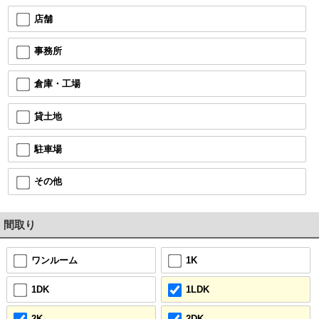
店舗
事務所
倉庫・工場
貸土地
駐車場
その他
間取り
ワンルーム
1K
1DK
1LDK
2K
2DK