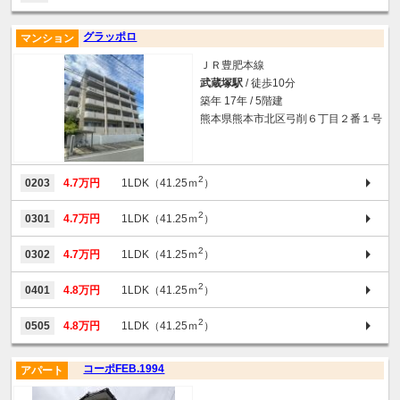
グラッポロ
マンション
ＪＲ豊肥本線
武蔵塚駅
/ 徒歩10分
築年 17年 / 5階建
熊本県熊本市北区弓削６丁目２番１号
2
0203
4.7万円
1LDK（41.25ｍ
）
2
0301
4.7万円
1LDK（41.25ｍ
）
2
0302
4.7万円
1LDK（41.25ｍ
）
2
0401
4.8万円
1LDK（41.25ｍ
）
2
0505
4.8万円
1LDK（41.25ｍ
）
コーポFEB.1994
アパート