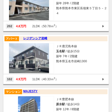
築年 28年 / 2階建
熊本県熊本市東区長嶺東５丁目５－２
４
2
202
4.8万円
2LDK（50.78ｍ
）
レジデンシア岩崎
アパート
ＪＲ鹿児島本線
玉名駅
/ 徒歩15分
築年 7年 / 2階建
熊本県玉名市岩崎1300
2
102
4.9万円
1LDK（40.33ｍ
）
MAJESTY
マンション
ＪＲ豊肥本線
原水駅
/ 徒歩14分
築年 12年 / 8階建