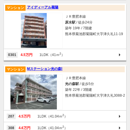
アイディーアル菊陽
マンション
ＪＲ豊肥本線
原水駅
/ 徒歩24分
築年 19年 / 7階建
熊本県菊池郡菊陽町大字津久礼11-19
2
0301
4.5万円
1LDK（41ｍ
）
Mステーション光の森Ⅰ
マンション
ＪＲ豊肥本線
光の森駅
/ 徒歩5分
築年 22年 / 3階建
熊本県菊池郡菊陽町大字津久礼3088-2
2
207
4.5万円
1LDK（41.04ｍ
）
2
308
4.6万円
1LDK（41.04ｍ
）