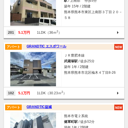
駅
/ 上南部 停歩5分
築年 15年 / 2階建
熊本県熊本市東区上南部３丁目２０－
５８
2
201
5.1万円
1LDK（36ｍ
）
GRANDTIC エスポワール
アパート
ＪＲ豊肥本線
武蔵塚駅
/ 徒歩25分
築年 1年 / 2階建
熊本県熊本市北区楡木４丁目8-26
2
102
5.1万円
1LDK（30.23ｍ
）
GRANDTIC益城
アパート
熊本市電２系統
健軍町駅
/ 徒歩52分
築年 1年 / 2階建