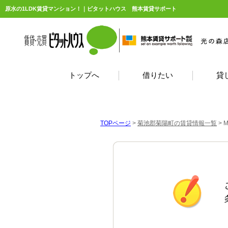
原水の1LDK賃貸マンション！｜ピタットハウス 熊本賃貸サポート
トップへ
借りたい
貸
TOPページ
>
菊池郡菊陽町の賃貸情報一覧
>