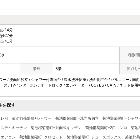
歩14分
歩27分
歩41分
原水
種別/
階層
8階
間取り
ワー / 洗面所独立 / シャワー付洗面台 / 温水洗浄便座 / 洗面化粧台 / バルコニー / 南向き
 / TVインターホン / オートロック / エレベーター / CS / BS / CATV / ネット使
件を探す
イレ別
菊池郡菊陽町+シャワー
菊池郡菊陽町+洗面所独立
菊池郡菊陽町+シャワ
システムキッチン
菊池郡菊陽町+対面式キッチン
菊池郡菊陽町+2口コンロ
菊池
+エアコン
菊池郡菊陽町+クロゼット
菊池郡菊陽町+シューズボックス
菊池郡菊