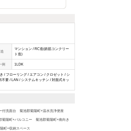
マンション / RC造(鉄筋コンクリー
構造
ト造)
一例
1LDK
 / フローリング / エアコン / クロゼット / シ
用料不要 / LAN / システムキッチン / 対面式キッ
ー付洗面台
菊池郡菊陽町+温水洗浄便座
郡菊陽町+バルコニー
菊池郡菊陽町+南向き
陽町+収納スペース