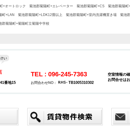
町+オートロック
菊池郡菊陽町+エレベーター
菊池郡菊陽町+CS
菊池郡菊陽町+
町+LAN
菊池郡菊陽町+LDK12畳以上
菊池郡菊陽町+室内洗濯機置き場
菊池
池郡菊陽町+菊陽町立菊陽中学校
店
TEL : 096-245-7363
空室情報の
お問合せは
1番地15
TB1005310302
お問合わせNO：