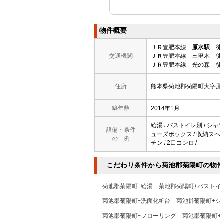
物件概要
ＪＲ豊肥本線
原水駅
徒
交通機関
ＪＲ豊肥本線 三里木 徒
ＪＲ豊肥本線 光の森 徒
住所
熊本県菊池郡菊陽町大字
築年数
2014年1月
給湯 / バストイレ別 / シャ
設備・条件
ューズボックス / 収納スペース
の一例
チン / 2口コンロ /
こだわり条件から菊池郡菊陽町の物
菊池郡菊陽町+給湯
菊池郡菊陽町+バスト
菊池郡菊陽町+洗面化粧台
菊池郡菊陽町+
菊池郡菊陽町+フローリング
菊池郡菊陽町