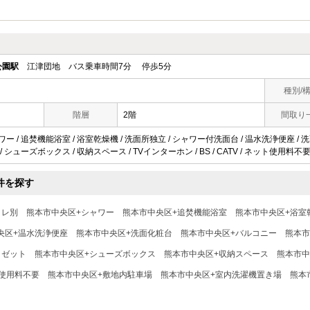
公園駅
江津団地 バス乗車時間7分 停歩5分
種別/
階層
2階
間取り
ワー / 追焚機能浴室 / 浴室乾燥機 / 洗面所独立 / シャワー付洗面台 / 温水洗浄便座 / 
 / シューズボックス / 収納スペース / TVインターホン / BS / CATV / ネット使用料不要
件を探す
イレ別
熊本市中央区+シャワー
熊本市中央区+追焚機能浴室
熊本市中央区+浴室
央区+温水洗浄便座
熊本市中央区+洗面化粧台
熊本市中央区+バルコニー
熊本市
ロゼット
熊本市中央区+シューズボックス
熊本市中央区+収納スペース
熊本市中
使用料不要
熊本市中央区+敷地内駐車場
熊本市中央区+室内洗濯機置き場
熊本