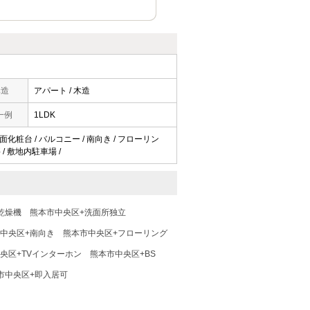
構造
アパート / 木造
一例
1LDK
洗面化粧台 / バルコニー / 南向き / フローリン
 / 敷地内駐車場 /
乾燥機
熊本市中央区+洗面所独立
中央区+南向き
熊本市中央区+フローリング
央区+TVインターホン
熊本市中央区+BS
市中央区+即入居可