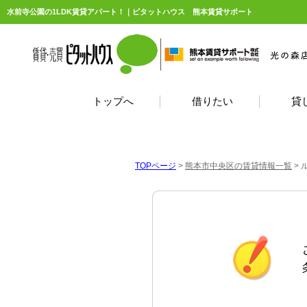
水前寺公園の1LDK賃貸アパート！｜ピタットハウス 熊本賃貸サポート
トップへ
借りたい
貸
TOPページ
>
熊本市中央区の賃貸情報一覧
>