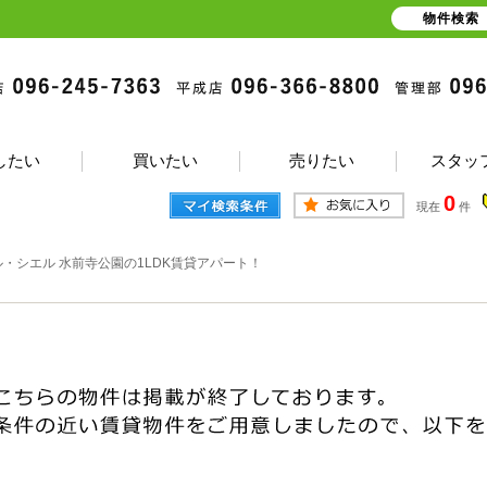
物件検索
したい
買いたい
売りたい
スタッ
0
現在
件
ル・シエル 水前寺公園の1LDK賃貸アパート！