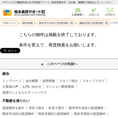
サザンクロスⅡ藤崎宮前の1LDK賃貸アパート | 熊本県熊本市・光の森・菊陽町の賃貸はピタットハウス 熊本賃貸サポート
入居者様へ
お知らせ
お問合せ
TOPページ
>
物件検索
>
熊本市中央区の賃貸情報一覧
>
藤崎宮前の賃貸情報一覧
>
サザ
こちらの物件は掲載を終了しております。
条件を変えて、再度検索をお願いします。
このページの先頭へ
総合
トップページ
会社概要
採用情報
スタッフ紹介
スタッフブログ
お客様の声
お問い合わせ
マンション開発事例
賃貸のことならピタットハウス
不動産を借りたい
賃貸物件を探す
学区で探す
町名で探す
熊本市中央区の賃貸物件
熊本市北区の賃貸物件
熊本市東区の賃貸物件
熊本市南区の賃貸物件