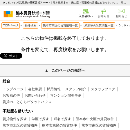
Ｏ．ＫハイツⅠ武蔵塚の2DK賃貸アパート | 熊本県熊本市・光の森・菊陽町の賃貸はピタットハウス 熊本賃貸サポート
入居者様へ
お知らせ
お問合せ
TOPページ
>
物件検索
>
熊本市東区の賃貸情報一覧
>
武蔵塚の賃貸情報一覧
>
Ｏ．Ｋハ
こちらの物件は掲載を終了しております。
条件を変えて、再度検索をお願いします。
このページの先頭へ
総合
トップページ
会社概要
採用情報
スタッフ紹介
スタッフブログ
お客様の声
お問い合わせ
マンション開発事例
賃貸のことならピタットハウス
不動産を借りたい
賃貸物件を探す
学区で探す
町名で探す
熊本市中央区の賃貸物件
熊本市北区の賃貸物件
熊本市東区の賃貸物件
熊本市南区の賃貸物件