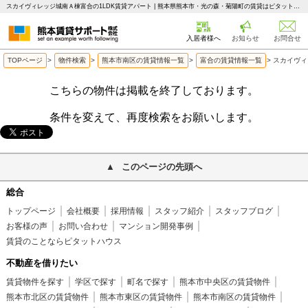
スカイヴィレッジ城南Ａ棟富合の1LDK賃貸アパート | 熊本県熊本市・光の森・菊陽町の賃貸はピタットハウス 熊本賃貸サポート
入居者様へ
お知らせ
お問合せ
TOPページ
>
物件検索
>
熊本市南区の賃貸情報一覧
>
富合の賃貸情報一覧
>
スカイヴィ
こちらの物件は掲載を終了しております。
条件を変えて、再度検索をお願いします。
このページの先頭へ
総合
トップページ
会社概要
採用情報
スタッフ紹介
スタッフブログ
お客様の声
お問い合わせ
マンション開発事例
賃貸のことならピタットハウス
不動産を借りたい
賃貸物件を探す
学区で探す
町名で探す
熊本市中央区の賃貸物件
熊本市北区の賃貸物件
熊本市東区の賃貸物件
熊本市南区の賃貸物件