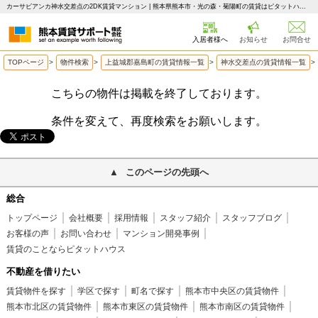
カーサビアンカ神水交差点の2DK賃貸マンション | 熊本県熊本市・光の森・菊陽町の賃貸はピタットハウス 熊本賃貸サポート
入居者様へ
お知らせ
お問合せ
TOPページ
>
物件検索
>
上益城郡嘉島町の賃貸情報一覧
>
神水交差点の賃貸情報一覧
>
こちらの物件は掲載を終了しております。
条件を変えて、再度検索をお願いします。
このページの先頭へ
総合
トップページ
会社概要
採用情報
スタッフ紹介
スタッフブログ
お客様の声
お問い合わせ
マンション開発事例
賃貸のことならピタットハウス
不動産を借りたい
賃貸物件を探す
学区で探す
町名で探す
熊本市中央区の賃貸物件
熊本市北区の賃貸物件
熊本市東区の賃貸物件
熊本市南区の賃貸物件