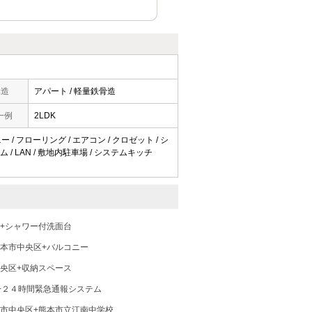
構造
アパート / 軽量鉄骨造
一例
2LDK
 / フローリング / エアコン / クロゼット / シ
 / LAN / 敷地内駐車場 / システムキッチ
+シャワー付洗面台
本市中央区+バルコニー
央区+収納スペース
+２４時間緊急通報システム
市中央区+熊本市立江南中学校