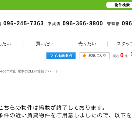
物件検索
したい
買いたい
売りたい
スタッ
0
現在
件
D-room本山 熊本の2LDK賃貸アパート！