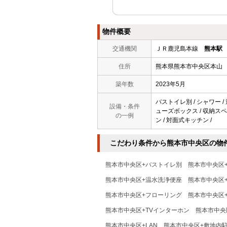
物件概要
交通機関
ＪＲ鹿児島本線
熊本駅
住所
熊本県熊本市中央区本山
築年数
2023年5月
バストイレ別 / シャワー /
設備・条件
ューズボックス / 収納スペー
の一例
ン / 対面式キッチン /
こだわり条件から熊本市中央区の物
熊本市中央区+バストイレ別
熊本市中央区
熊本市中央区+温水洗浄便座
熊本市中央区
熊本市中央区+フローリング
熊本市中央区
熊本市中央区+TVインターホン
熊本市中央
熊本市中央区+LAN
熊本市中央区+敷地内