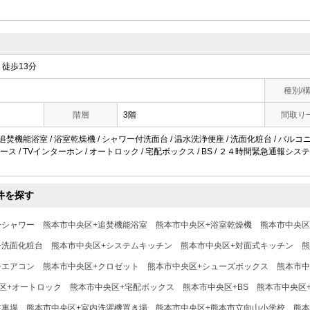
徒歩13分
種別/
階層
3階
間取り
 追焚機能浴室 / 浴室乾燥機 / シャワー付洗面台 / 温水洗浄便座 / 洗面化粧台 / バルコニー
ス / TVインターホン / オートロック / 宅配ボックス / BS / ２４時間緊急通報システム
件を探す
+シャワー
熊本市中央区+追焚機能浴室
熊本市中央区+浴室乾燥機
熊本市中央区
+洗面化粧台
熊本市中央区+システムキッチン
熊本市中央区+対面式キッチン
熊
+エアコン
熊本市中央区+クロゼット
熊本市中央区+シューズボックス
熊本市中
区+オートロック
熊本市中央区+宅配ボックス
熊本市中央区+BS
熊本市中央区
駐車場
熊本市中央区+室内洗濯機置き場
熊本市中央区+熊本市立向山小学校
熊本