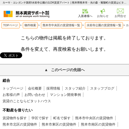
カーサ・エレガンテ国府Ⅰ水前寺公園の1LDK賃貸アパート | 熊本県熊本市・光の森・菊陽町の賃貸はピタットハウス 熊本賃貸サポート
入居者様へ
お知らせ
お問合せ
TOPページ
>
物件検索
>
熊本市中央区の賃貸情報一覧
>
水前寺公園の賃貸情報一覧
>
カ
こちらの物件は掲載を終了しております。
条件を変えて、再度検索をお願いします。
このページの先頭へ
総合
トップページ
会社概要
採用情報
スタッフ紹介
スタッフブログ
お客様の声
お問い合わせ
マンション開発事例
賃貸のことならピタットハウス
不動産を借りたい
賃貸物件を探す
学区で探す
町名で探す
熊本市中央区の賃貸物件
熊本市北区の賃貸物件
熊本市東区の賃貸物件
熊本市南区の賃貸物件