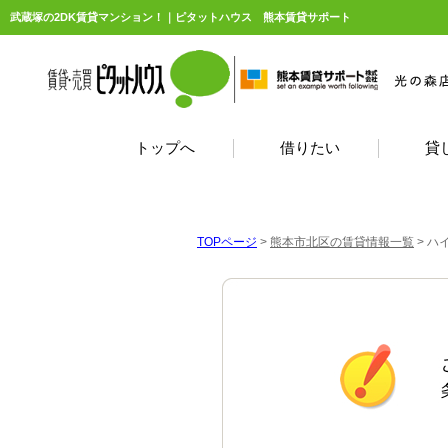
武蔵塚の2DK賃貸マンション！｜ピタットハウス 熊本賃貸サポート
トップへ
借りたい
貸
TOPページ
>
熊本市北区の賃貸情報一覧
>
ハ