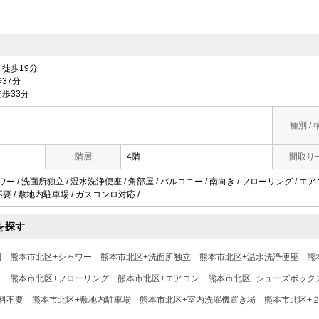
徒歩19分
37分
歩33分
種別 / 
階層
4階
間取り
ワー / 洗面所独立 / 温水洗浄便座 / 角部屋 / バルコニー / 南向き / フローリング / 
料不要 / 敷地内駐車場 / ガスコンロ対応 /
を探す
別
熊本市北区+シャワー
熊本市北区+洗面所独立
熊本市北区+温水洗浄便座
熊
き
熊本市北区+フローリング
熊本市北区+エアコン
熊本市北区+シューズボック
料不要
熊本市北区+敷地内駐車場
熊本市北区+室内洗濯機置き場
熊本市北区+