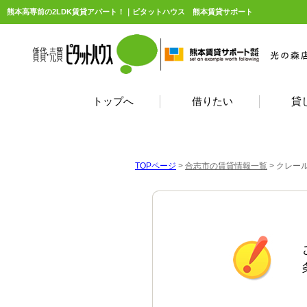
熊本高専前の2LDK賃貸アパート！｜ピタットハウス 熊本賃貸サポート
トップへ
借りたい
貸
TOPページ
>
合志市の賃貸情報一覧
>
クレール