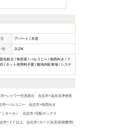
構造
アパート / 木造
一例
2LDK
化粧台 / 角部屋 / バルコニー / 南西向き / フ
BS / ネット使用料不要 / 敷地内駐車場 / システ
志市+シャワー付洗面台
合志市+温水洗浄便座
志市+バルコニー
合志市+南西向き
インターホン
合志市+宅配ボックス
志市+２Ｆ以上
合志市+カード決済(初期費用)