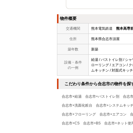
物件概要
交通機関
熊本電気鉄道
熊本高専
住所
熊本県合志市須屋
築年数
新築
給湯 / バストイレ別 / シャ
設備・条件
ローリング / エアコン / ク
の一例
ムキッチン / 対面式キッチン
こだわり条件から合志市の物件を探
合志市+給湯
合志市+バストイレ別
合志
合志市+洗面化粧台
合志市+システムキッ
合志市+フローリング
合志市+エアコン
合志市+CS
合志市+BS
合志市+ネット使