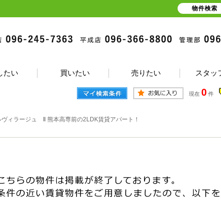
物件検索
したい
買いたい
売りたい
スタッ
0
現在
件
ヴィラージュ Ⅱ 熊本高専前の2LDK賃貸アパート！