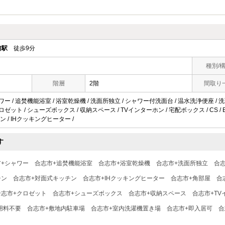
前駅
徒歩9分
種別/
階層
2階
間取り
ワー / 追焚機能浴室 / 浴室乾燥機 / 洗面所独立 / シャワー付洗面台 / 温水洗浄便座 / 洗面
ロゼット / シューズボックス / 収納スペース / TVインターホン / 宅配ボックス / CS / 
 / IHクッキングヒーター /
す
市+シャワー
合志市+追焚機能浴室
合志市+浴室乾燥機
合志市+洗面所独立
合
チン
合志市+対面式キッチン
合志市+IHクッキングヒーター
合志市+角部屋
合
合志市+クロゼット
合志市+シューズボックス
合志市+収納スペース
合志市+TV
用料不要
合志市+敷地内駐車場
合志市+室内洗濯機置き場
合志市+即入居可
合