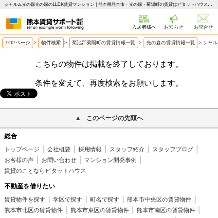
シャルム光の森光の森の1LDK賃貸マンション | 熊本県熊本市・光の森・菊陽町の賃貸はピタットハウス 熊本賃貸サポート
入居者様へ
お知らせ
お問合せ
TOPページ
>
物件検索
>
菊池郡菊陽町の賃貸情報一覧
>
光の森の賃貸情報一覧
>
シャル
こちらの物件は掲載を終了しております。
条件を変えて、再度検索をお願いします。
このページの先頭へ
総合
トップページ
会社概要
採用情報
スタッフ紹介
スタッフブログ
お客様の声
お問い合わせ
マンション開発事例
賃貸のことならピタットハウス
不動産を借りたい
賃貸物件を探す
学区で探す
町名で探す
熊本市中央区の賃貸物件
熊本市北区の賃貸物件
熊本市東区の賃貸物件
熊本市南区の賃貸物件