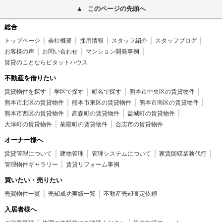
このページの先頭へ
総合
トップページ
会社概要
採用情報
スタッフ紹介
スタッフブログ
お客様の声
お問い合わせ
マンション開発事例
賃貸のことならピタットハウス
不動産を借りたい
賃貸物件を探す
学区で探す
町名で探す
熊本市中央区の賃貸物件
熊本市北区の賃貸物件
熊本市東区の賃貸物件
熊本市南区の賃貸物件
熊本市西区の賃貸物件
高森町の賃貸物件
益城町の賃貸物件
大津町の賃貸物件
菊陽町の賃貸物件
合志市の賃貸物件
オーナー様へ
賃貸管理について
建物管理
管理システムについて
家賃回収業務代行
管理物件ギャラリー
賃貸リフォーム事例
買いたい・売りたい
売買物件一覧
売却成功実績一覧
不動産売却査定依頼
入居者様へ