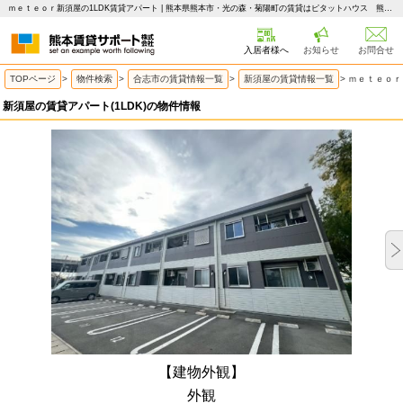
ｍｅｔｅｏｒ新須屋の1LDK賃貸アパート | 熊本県熊本市・光の森・菊陽町の賃貸はピタットハウス 熊本賃貸サポート
入居者様へ
お知らせ
お問合せ
TOPページ
>
物件検索
>
合志市の賃貸情報一覧
>
新須屋の賃貸情報一覧
>
ｍｅｔｅｏｒ
新須屋の賃貸アパート(1LDK)の物件情報
【建物外観】
外観