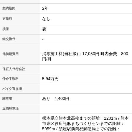
2年
契約期間
なし
更新料
要
損保
-
鍵交換代
消毒施工料(当社扱)：17,050円 町内会費：800
他初期費用
円/月
保証人代行会社
5.94万円
仲介手数料
バイク置き場
あり 4,400円
駐車場
近隣駐車場
熊本県立熊本北高校までの距離：2201m / 熊本
市東区役所託麻まちづくりセンまでの距離：
5959m / 須屋駅前簡易郵便局までの距離：