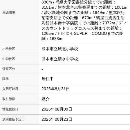
836m / 尚絅大学図書館分館までの距離：
3151m / 熊本北合志警察署までの距離：1081m
/ 清水新地公園までの距離：1649m / 熊本銀行
周辺環境
菊南支店までの距離：670m / 鶴屋百貨店生活
彩館熊本赤十字病院までの距離：7372m / ディ
スカウントドラッグコスモス菊までの距離：
1265m / HIヒロセSUPER COMBOまでの距
離：1683m
熊本市立城北小学校
小学校区
熊本市立清水中学校
中学校区
-
借家区分
居住中
現況
2026年8月31日
入居可能日
媒介
取引態様
2026年08月09日
情報更新日
2026年08月23日
次回更新予定日