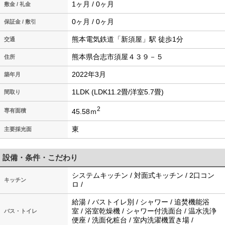
1ヶ月 / 0ヶ月
敷金 / 礼金
0ヶ月 / 0ヶ月
保証金 / 敷引
熊本電気鉄道「新須屋」駅 徒歩1分
交通
熊本県合志市須屋４３９－５
住所
2022年3月
築年月
1LDK (LDK11.2畳/洋室5.7畳)
間取り
2
45.58ｍ
専有面積
東
主要採光面
設備・条件・こだわり
システムキッチン / 対面式キッチン / 2口コン
キッチン
ロ /
給湯 / バストイレ別 / シャワー / 追焚機能浴
室 / 浴室乾燥機 / シャワー付洗面台 / 温水洗浄
バス・トイレ
便座 / 洗面化粧台 / 室内洗濯機置き場 /