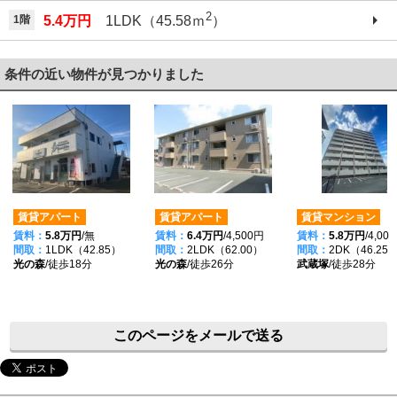
2
1階
5.4万円
1LDK（45.58ｍ
）
条件の近い物件が見つかりました
賃貸アパート
賃貸アパート
賃貸マンション
賃料：
5.8万円
/無
賃料：
6.4万円
/4,500円
賃料：
5.8万円
/4,00
間取：
1LDK（42.85）
間取：
2LDK（62.00）
間取：
2DK（46.25
光の森
/徒歩18分
光の森
/徒歩26分
武蔵塚
/徒歩28分
このページをメールで送る