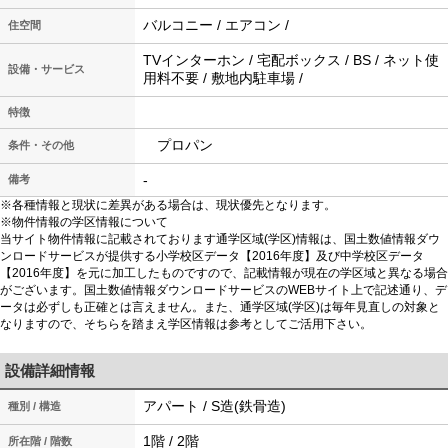
バルコニー / エアコン /
住空間
TVインターホン / 宅配ボックス / BS / ネット使
設備・サービス
用料不要 / 敷地内駐車場 /
特徴
プロパン
条件・その他
-
備考
※各種情報と現状に差異がある場合は、現状優先となります。
※物件情報の学区情報について
当サイト物件情報に記載されております通学区域(学区)情報は、国土数値情報ダウ
ンロードサービスが提供する小学校区データ【2016年度】及び中学校区データ
【2016年度】を元に加工したものですので、記載情報が現在の学区域と異なる場合
がございます。国土数値情報ダウンロードサービスのWEBサイト上で記述通り、デ
ータは必ずしも正確とは言えません。また、通学区域(学区)は毎年見直しの対象と
なりますので、そちらを踏まえ学区情報は参考としてご活用下さい。
設備詳細情報
アパート / S造(鉄骨造)
種別 / 構造
1階 / 2階
所在階 / 階数