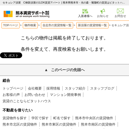
セキュレア須屋 C棟新須屋の1LDK賃貸アパート | 熊本県熊本市・光の森・菊陽町の賃貸はピタットハウス 熊本賃貸サポート
入居者様へ
お知らせ
お問合せ
TOPページ
>
物件検索
>
合志市の賃貸情報一覧
>
新須屋の賃貸情報一覧
>
セキュレア須
こちらの物件は掲載を終了しております。
条件を変えて、再度検索をお願いします。
このページの先頭へ
総合
トップページ
会社概要
採用情報
スタッフ紹介
スタッフブログ
お客様の声
お問い合わせ
マンション開発事例
賃貸のことならピタットハウス
不動産を借りたい
賃貸物件を探す
学区で探す
町名で探す
熊本市中央区の賃貸物件
熊本市北区の賃貸物件
熊本市東区の賃貸物件
熊本市南区の賃貸物件