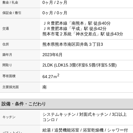
0ヶ月 / 2ヶ月
敷金 / 礼金
0ヶ月 / 0ヶ月
保証金 / 敷引
ＪＲ豊肥本線「南熊本」駅 徒歩40分
ＪＲ豊肥本線「平成」駅 徒歩42分
交通
熊本市電２系統「神水交差点」駅 徒歩43分
熊本県熊本市南区田井島３丁目3
住所
2023年6月
築年月
2LDK (LDK15.3畳/洋室6.5畳/洋室5.5畳)
間取り
2
64.27ｍ
専有面積
南
主要採光面
設備・条件・こだわり
システムキッチン / 対面式キッチン / 3口以上
キッチン
コンロ /
給湯 / 追焚機能浴室 / 浴室乾燥機 / シャワー付
バス・トイレ