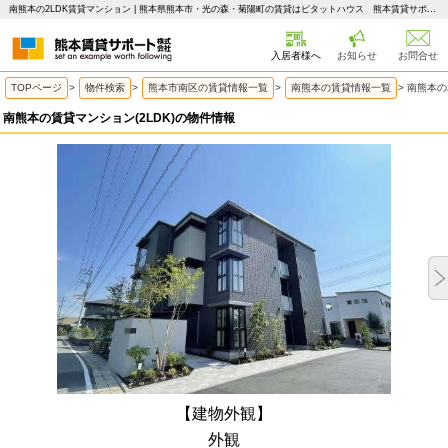
南熊本の2LDK賃貸マンション | 熊本県熊本市・光の森・菊陽町の賃貸はピタットハウス 熊本賃貸サポート
入居者様へ
お知らせ
お問合せ
TOPページ
>
物件検索
>
熊本市南区の賃貸情報一覧
>
南熊本の賃貸情報一覧
>
南熊本の
南熊本の賃貸マンション(2LDK)の物件情報
【建物外観】
外観