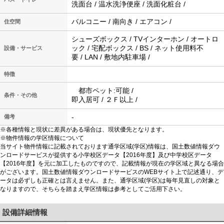
洗面台 / 温水洗浄便座 / 洗面化粧台 /
バルコニー / 南向き / エアコン /
住空間
シューズボックス / TVインターホン / オートロ
ック / 宅配ボックス / BS / ネット使用料不
設備・サービス
要 / LAN / 敷地内駐車場 /
特徴
都市ペット:可能 /
条件・その他
即入居可 / ２Ｆ以上 /
-
備考
※各種情報と現状に差異がある場合は、現状優先となります。
※物件情報の学区情報について
当サイト物件情報に記載されております通学区域(学区)情報は、国土数値情報ダウ
ンロードサービスが提供する小学校区データ【2016年度】及び中学校区データ
【2016年度】を元に加工したものですので、記載情報が現在の学区域と異なる場合
がございます。国土数値情報ダウンロードサービスのWEBサイト上で記述通り、デ
ータは必ずしも正確とは言えません。また、通学区域(学区)は毎年見直しの対象と
なりますので、そちらを踏まえ学区情報は参考としてご活用下さい。
設備詳細情報