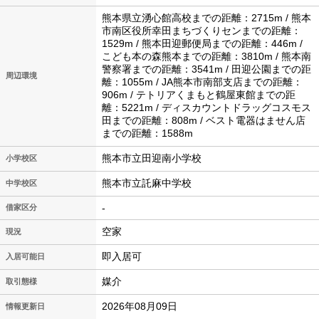
熊本県立湧心館高校までの距離：2715m / 熊本
市南区役所幸田まちづくりセンまでの距離：
1529m / 熊本田迎郵便局までの距離：446m /
こども本の森熊本までの距離：3810m / 熊本南
警察署までの距離：3541m / 田迎公園までの距
周辺環境
離：1055m / JA熊本市南部支店までの距離：
906m / テトリアくまもと鶴屋東館までの距
離：5221m / ディスカウントドラッグコスモス
田までの距離：808m / ベスト電器はません店
までの距離：1588m
熊本市立田迎南小学校
小学校区
熊本市立託麻中学校
中学校区
-
借家区分
空家
現況
即入居可
入居可能日
媒介
取引態様
2026年08月09日
情報更新日