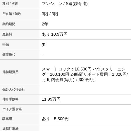
マンション / S造(鉄骨造)
種別 / 構造
3階 / 3階
所在階 / 階数
2年
契約期間
あり 10.9万円
更新料
要
損保
-
鍵交換代
スマートロック：16,500円 ハウスクリーニン
他初期費用
グ：100,100円 24時間サポート費用：1,320円/
月 町内会費(毎月)：300円/月
保証人代行会社
11.99万円
仲介手数料
バイク置き場
あり 5,500円
駐車場
近隣駐車場