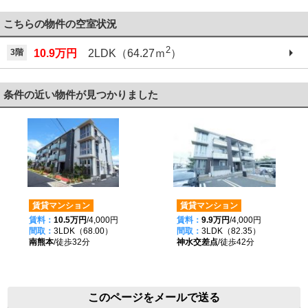
こちらの物件の空室状況
2
3階
10.9万円
2LDK（64.27ｍ
）
条件の近い物件が見つかりました
賃貸マンション
賃貸マンション
賃料：
10.5万円
/4,000円
賃料：
9.9万円
/4,000円
間取：
3LDK（68.00）
間取：
3LDK（82.35）
南熊本
/徒歩32分
神水交差点
/徒歩42分
このページをメールで送る