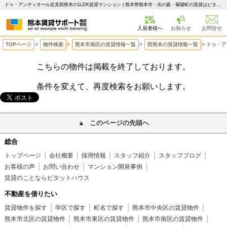
ドゥ・アンディオール近見西熊本の1LDK賃貸マンション | 熊本県熊本市・光の森・菊陽町の賃貸はピタットハウス 熊本賃貸サポート
入居者様へ
お知らせ
お問合せ
TOPページ
>
物件検索
>
熊本市南区の賃貸情報一覧
>
西熊本の賃貸情報一覧
>
ドゥ・ア
こちらの物件は掲載を終了しております。
条件を変えて、再度検索をお願いします。
このページの先頭へ
総合
トップページ
会社概要
採用情報
スタッフ紹介
スタッフブログ
お客様の声
お問い合わせ
マンション開発事例
賃貸のことならピタットハウス
不動産を借りたい
賃貸物件を探す
学区で探す
町名で探す
熊本市中央区の賃貸物件
熊本市北区の賃貸物件
熊本市東区の賃貸物件
熊本市南区の賃貸物件