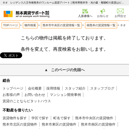
ネオ レジデンス八王寺南熊本のワンルーム賃貸アパート | 熊本県熊本市・光の森・菊陽町の賃貸はピタットハウス 熊本賃貸サポート
入居者様へ
お知らせ
お問合せ
TOPページ
>
物件検索
>
熊本市中央区の賃貸情報一覧
>
南熊本の賃貸情報一覧
>
ネオ 
こちらの物件は掲載を終了しております。
条件を変えて、再度検索をお願いします。
このページの先頭へ
総合
トップページ
会社概要
採用情報
スタッフ紹介
スタッフブログ
お客様の声
お問い合わせ
マンション開発事例
賃貸のことならピタットハウス
不動産を借りたい
賃貸物件を探す
学区で探す
町名で探す
熊本市中央区の賃貸物件
熊本市北区の賃貸物件
熊本市東区の賃貸物件
熊本市南区の賃貸物件