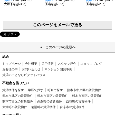
間取：
2DK（43.66）
間取：
1LDK（40.33）
間取：
2LDK（53.9
大野下
/徒歩38分
玉名
/徒歩15分
玉名
/徒歩21分
このページをメールで送る
このページの先頭へ
総合
トップページ
会社概要
採用情報
スタッフ紹介
スタッフブログ
お客様の声
お問い合わせ
マンション開発事例
賃貸のことならピタットハウス
不動産を借りたい
賃貸物件を探す
学区で探す
町名で探す
熊本市中央区の賃貸物件
熊本市北区の賃貸物件
熊本市東区の賃貸物件
熊本市南区の賃貸物件
熊本市西区の賃貸物件
高森町の賃貸物件
益城町の賃貸物件
大津町の賃貸物件
菊陽町の賃貸物件
合志市の賃貸物件