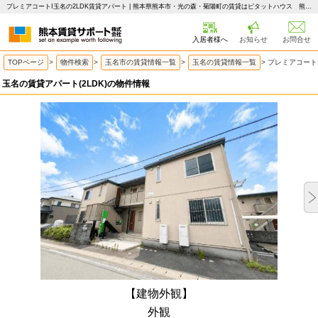
プレミアコートI玉名の2LDK賃貸アパート | 熊本県熊本市・光の森・菊陽町の賃貸はピタットハウス 熊本賃貸サポート
入居者様へ
お知らせ
お問合せ
TOPページ
>
物件検索
>
玉名市の賃貸情報一覧
>
玉名の賃貸情報一覧
>
プレミアコートI
玉名の賃貸アパート(2LDK)の物件情報
【建物外観】
外観