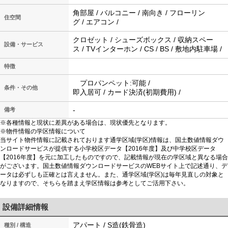
角部屋 / バルコニー / 南向き / フローリン
住空間
グ / エアコン /
クロゼット / シューズボックス / 収納スペー
設備・サービス
ス / TVインターホン / CS / BS / 敷地内駐車場 /
特徴
プロパンペット:可能 /
条件・その他
即入居可 / カード決済(初期費用) /
-
備考
※各種情報と現状に差異がある場合は、現状優先となります。
※物件情報の学区情報について
当サイト物件情報に記載されております通学区域(学区)情報は、国土数値情報ダウ
ンロードサービスが提供する小学校区データ【2016年度】及び中学校区データ
【2016年度】を元に加工したものですので、記載情報が現在の学区域と異なる場合
がございます。国土数値情報ダウンロードサービスのWEBサイト上で記述通り、デ
ータは必ずしも正確とは言えません。また、通学区域(学区)は毎年見直しの対象と
なりますので、そちらを踏まえ学区情報は参考としてご活用下さい。
設備詳細情報
アパート / S造(鉄骨造)
種別 / 構造