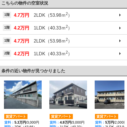
こちらの物件の空室状況
2
1階
4.7万円
2LDK（53.98ｍ
）
2
1階
4.2万円
1LDK（40.33ｍ
）
2
1階
4.7万円
2LDK（53.98ｍ
）
2
2階
4.2万円
1LDK（40.33ｍ
）
条件の近い物件が見つかりました
賃貸アパート
賃貸アパート
賃貸アパート
賃料：
5.3万円
/3,000円
賃料：
4.9万円
/3,000円
賃料：
5万円
/2,000円