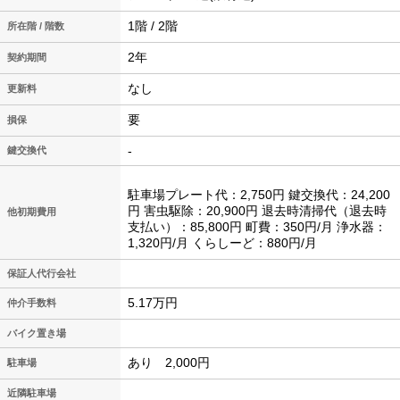
1階 / 2階
所在階 / 階数
2年
契約期間
なし
更新料
要
損保
-
鍵交換代
駐車場プレート代：2,750円 鍵交換代：24,200
円 害虫駆除：20,900円 退去時清掃代（退去時
他初期費用
支払い）：85,800円 町費：350円/月 浄水器：
1,320円/月 くらしーど：880円/月
保証人代行会社
5.17万円
仲介手数料
バイク置き場
あり 2,000円
駐車場
近隣駐車場