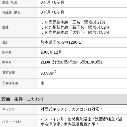
0ヶ月 / 0ヶ月
敷金 / 礼金
0ヶ月 / 0ヶ月
保証金 / 敷引
ＪＲ鹿児島本線「玉名」駅 徒歩21分
ＪＲ九州新幹線「新玉名」駅 徒歩52分
交通
ＪＲ鹿児島本線「大野下」駅 徒歩53分
熊本県玉名市中1280-1
住所
2008年12月
築年月
2LDK (洋室6畳/洋室4.5畳/LDK8畳)
間取り
2
53.98ｍ
専有面積
南
主要採光面
設備・条件・こだわり
対面式キッチン / ガスコンロ対応 /
キッチン
バストイレ別 / 追焚機能浴室 / 洗面所独立 / 温
バス・トイレ
水洗浄便座 / 室内洗濯機置き場 /