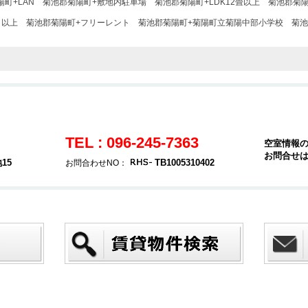
町+LAN
菊池郡菊陽町+敷地内駐車場
菊池郡菊陽町+LDK12畳以上
菊池郡菊
Ｆ以上
菊池郡菊陽町+フリーレント
菊池郡菊陽町+菊陽町立菊陽中部小学校
菊池
TEL : 096-245-7363
空室情報
お問合せ
15
TB1005310402
お問合わせNO：