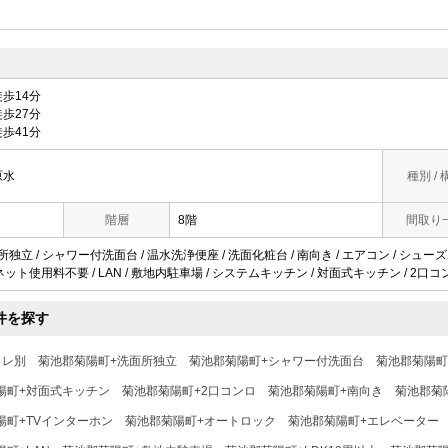
歩14分
歩27分
歩41分
原水
種別 / 
階層
8階
間取り
所独立 / シャワー付洗面台 / 温水洗浄便座 / 洗面化粧台 / 南向き / エアコン / シューズ
V / ネット使用料不要 / LAN / 敷地内駐車場 / システムキッチン / 対面式キッチン / 2口コ
件を探す
イレ別
菊池郡菊陽町+洗面所独立
菊池郡菊陽町+シャワー付洗面台
菊池郡菊陽町
陽町+対面式キッチン
菊池郡菊陽町+2口コンロ
菊池郡菊陽町+南向き
菊池郡菊
陽町+TVインターホン
菊池郡菊陽町+オートロック
菊池郡菊陽町+エレベーター