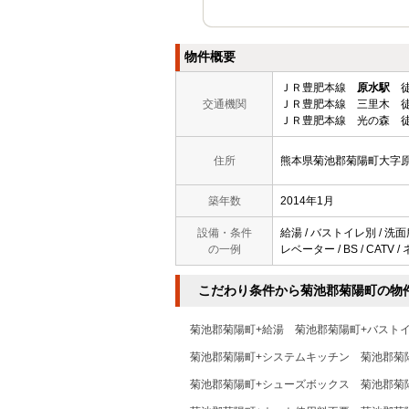
物件概要
ＪＲ豊肥本線
原水駅
徒
交通機関
ＪＲ豊肥本線 三里木 徒
ＪＲ豊肥本線 光の森 徒
住所
熊本県菊池郡菊陽町大字
築年数
2014年1月
設備・条件
給湯 / バストイレ別 / 洗面
の一例
レベーター / BS / CAT
こだわり条件から菊池郡菊陽町の物
菊池郡菊陽町+給湯
菊池郡菊陽町+バスト
菊池郡菊陽町+システムキッチン
菊池郡菊
菊池郡菊陽町+シューズボックス
菊池郡菊