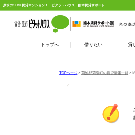
原水の1LDK賃貸マンション！｜ピタットハウス 熊本賃貸サポート
トップへ
借りたい
貸
TOPページ
>
菊池郡菊陽町の賃貸情報一覧
>