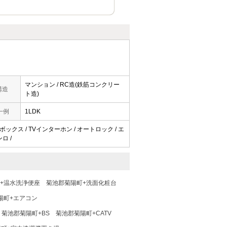
マンション / RC造(鉄筋コンクリー
構造
ト造)
一例
1LDK
ボックス / TVインターホン / オートロック / エ
ンロ /
+温水洗浄便座
菊池郡菊陽町+洗面化粧台
陽町+エアコン
菊池郡菊陽町+BS
菊池郡菊陽町+CATV