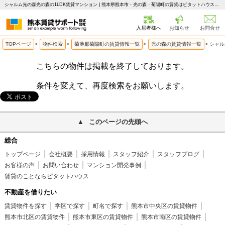
シャルム光の森光の森の1LDK賃貸マンション | 熊本県熊本市・光の森・菊陽町の賃貸はピタットハウス 熊本賃貸サポート
入居者様へ
お知らせ
お問合せ
TOPページ
>
物件検索
>
菊池郡菊陽町の賃貸情報一覧
>
光の森の賃貸情報一覧
>
シャル
こちらの物件は掲載を終了しております。
条件を変えて、再度検索をお願いします。
このページの先頭へ
総合
トップページ
会社概要
採用情報
スタッフ紹介
スタッフブログ
お客様の声
お問い合わせ
マンション開発事例
賃貸のことならピタットハウス
不動産を借りたい
賃貸物件を探す
学区で探す
町名で探す
熊本市中央区の賃貸物件
熊本市北区の賃貸物件
熊本市東区の賃貸物件
熊本市南区の賃貸物件