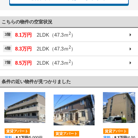
こちらの物件の空室状況
2
3階
8.1万円
2LDK（47.3ｍ
）
2
4階
8.3万円
2LDK（47.3ｍ
）
2
7階
8.5万円
2LDK（47.3ｍ
）
条件の近い物件が見つかりました
賃貸アパート
賃貸アパート
賃貸アパート
賃料：
8.1万円
/5,000円
賃料：
8.3万円
/4,00