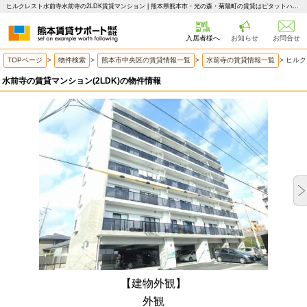
ヒルクレスト水前寺水前寺の2LDK賃貸マンション | 熊本県熊本市・光の森・菊陽町の賃貸はピタットハウス 熊本賃貸サポート
入居者様へ
お知らせ
お問合せ
TOPページ
>
物件検索
>
熊本市中央区の賃貸情報一覧
>
水前寺の賃貸情報一覧
>
ヒルク
水前寺の賃貸マンション(2LDK)の物件情報
【建物外観】
外観