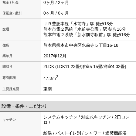
0ヶ月 / 2ヶ月
敷金 / 礼金
0ヶ月 / 0ヶ月
保証金 / 敷引
ＪＲ豊肥本線「水前寺」駅 徒歩13分
熊本市電２系統「水前寺公園」駅 徒歩16分
交通
熊本市電２系統「新水前寺駅前」駅 徒歩16分
熊本県熊本市中央区水前寺５丁目16-18
住所
2017年12月
築年月
2LDK (LDK11.23畳/洋室5.15畳/洋室4.02畳)
間取り
2
47.3ｍ
専有面積
東南
主要採光面
設備・条件・こだわり
システムキッチン / 対面式キッチン / 2口コン
キッチン
ロ /
給湯 / バストイレ別 / シャワー / 追焚機能浴