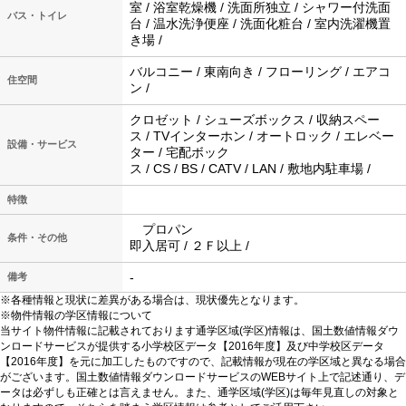
室 / 浴室乾燥機 / 洗面所独立 / シャワー付洗面
バス・トイレ
台 / 温水洗浄便座 / 洗面化粧台 / 室内洗濯機置
き場 /
バルコニー / 東南向き / フローリング / エアコ
住空間
ン /
クロゼット / シューズボックス / 収納スペー
ス / TVインターホン / オートロック / エレベー
設備・サービス
ター / 宅配ボック
ス / CS / BS / CATV / LAN / 敷地内駐車場 /
特徴
プロパン
条件・その他
即入居可 / ２Ｆ以上 /
-
備考
※各種情報と現状に差異がある場合は、現状優先となります。
※物件情報の学区情報について
当サイト物件情報に記載されております通学区域(学区)情報は、国土数値情報ダウ
ンロードサービスが提供する小学校区データ【2016年度】及び中学校区データ
【2016年度】を元に加工したものですので、記載情報が現在の学区域と異なる場合
がございます。国土数値情報ダウンロードサービスのWEBサイト上で記述通り、デ
ータは必ずしも正確とは言えません。また、通学区域(学区)は毎年見直しの対象と