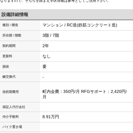
なりますので、そちらを踏まえ学区情報は参考としてご活用下さい。
設備詳細情報
マンション / RC造(鉄筋コンクリート造)
種別 / 構造
3階 / 7階
所在階 / 階数
2年
契約期間
なし
更新料
要
損保
-
鍵交換代
町内会費：350円/月 RFGサポート：2,420円/
他初期費用
月
保証人代行会社
8.91万円
仲介手数料
バイク置き場