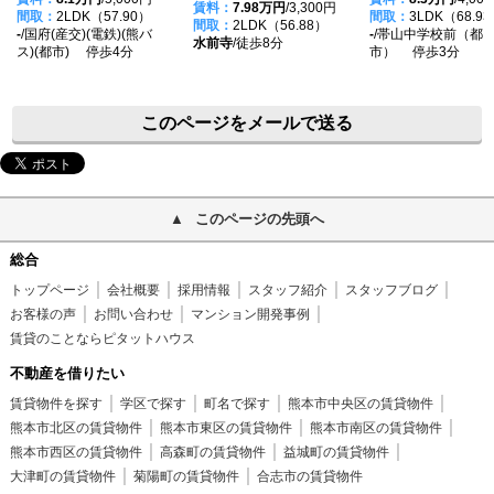
賃料：
7.98万円
/3,300円
間取：
2LDK（57.90）
間取：
3LDK（68.9
間取：
2LDK（56.88）
-
/国府(産交)(電鉄)(熊バ
-
/帯山中学校前（都
水前寺
/徒歩8分
ス)(都市) 停歩4分
市） 停歩3分
このページをメールで送る
このページの先頭へ
総合
トップページ
会社概要
採用情報
スタッフ紹介
スタッフブログ
お客様の声
お問い合わせ
マンション開発事例
賃貸のことならピタットハウス
不動産を借りたい
賃貸物件を探す
学区で探す
町名で探す
熊本市中央区の賃貸物件
熊本市北区の賃貸物件
熊本市東区の賃貸物件
熊本市南区の賃貸物件
熊本市西区の賃貸物件
高森町の賃貸物件
益城町の賃貸物件
大津町の賃貸物件
菊陽町の賃貸物件
合志市の賃貸物件