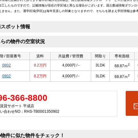
加工したものですので、記載情報が現在の学区域と異なる場合がございます。国土数値情報ダウンロ
えません。また、通学区域(学区)は毎年見直しの対象となりますので、そちらを踏まえ学区情報は参
隣スポット情報
ちらの物件の空室状況
階 / 部屋番号
賃料
共益費 / 管理費
間取り
専有面積
2
0802
8.2万円
4,000円 / -
3LDK
68.87ｍ
2
0902
8.2万円
4,000円 / -
3LDK
68.87ｍ
96-366-8800
賃貸サポート 平成店
い合わせNO：RHS-TB0001350902
の物件に似た物件をチェック！