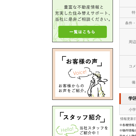
特
条件・
周辺
コメ
備
学
小学
情報更新日：
※各種情報
※物件情報
当サイト物