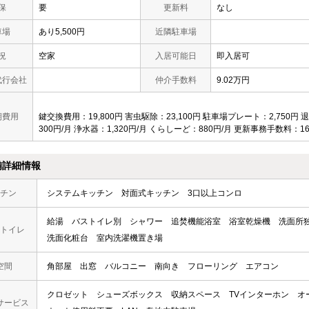
保
要
更新料
なし
車場
あり5,500円
近隣駐車場
況
空家
入居可能日
即入居可
代行会社
仲介手数料
9.02万円
期費用
鍵交換費用：19,800円 害虫駆除：23,100円 駐車場プレート：2,750円
300円/月 浄水器：1,320円/月 くらしーど：880円/月 更新事務手数料：16
備詳細情報
チン
システムキッチン
対面式キッチン
3口以上コンロ
給湯
バストイレ別
シャワー
追焚機能浴室
浴室乾燥機
洗面所
トイレ
洗面化粧台
室内洗濯機置き場
空間
角部屋
出窓
バルコニー
南向き
フローリング
エアコン
クロゼット
シューズボックス
収納スペース
TVインターホン
オ
サービス