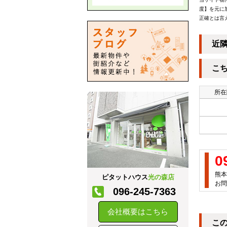
度】を元に
正確とは言
近
こ
所在
0
熊本
ピタットハウス
光の森店
お問
096-245-7363
会社概要はこちら
こ