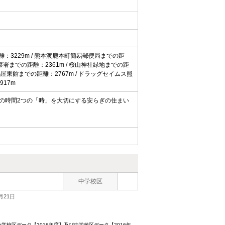
：3229m / 熊本渡鹿本町簡易郵便局までの距
察署までの距離：2361m / 桜山神社緑地までの距
鶴屋東館までの距離：2767m / ドラッグセイムス熊
917m
の時間2つの「時」を大切にする安らぎの住まい
中学校区
月21日
校区データ【2016年度】及び中学校区データ【2016年