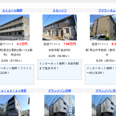
ルミエール国府
ＳＧハイツ
アゲラータム
8.1万円
7.98万円
8.
賃貸アパート
賃貸アパート
賃貸アパート
国府(産交)(電鉄)(熊バス)(都
水前寺駅 徒歩8分
-駅 帯山中学校前（都市
市) 停歩4分
分
2LDK（56.88㎡）
2LDK（57.90㎡）
3LDK（68.93
インターネット無料！水前寺駅
ターネット無料！ファミリ
まで徒歩８分！
インターネット無料！
2LDK！
ー向け3LDK！
Ｐａｒａｄｉｓｏ本荘
グランメゾン天神
グランメゾン天