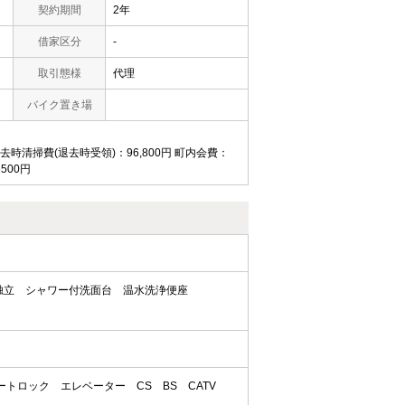
契約期間
2年
借家区分
-
取引態様
代理
バイク置き場
 退去時清掃費(退去時受領)：96,800円 町内会費：
500円
独立
シャワー付洗面台
温水洗浄便座
ートロック
エレベーター
CS
BS
CATV