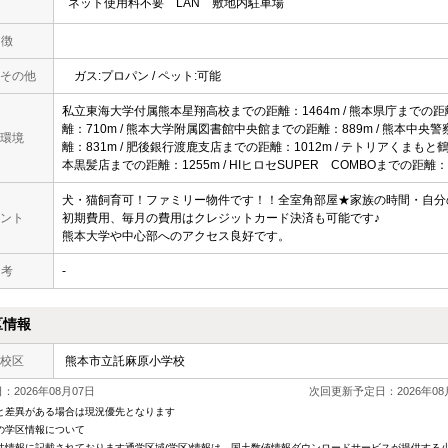
ネット使用料不要
LAN
敷地内駐車場
 徴
その他
ガス:プロパン / ペット:可能
私立東海大学付属熊本星翔高校までの距離：1464m / 熊本県庁までの距離
離：710m / 熊本大学附属図書館中央館までの距離：889m / 熊本中央警
環境
離：831m / 肥後銀行渡鹿支店までの距離：1012m / テトリアくまもと
本黒髪店までの距離：1255m / HIヒロセSUPER COMBOまでの距離：
犬・猫飼育可！ファミリー物件です！！全室角部屋★家族の時間・自分
ント
初期費用、毎月の費用はクレジットカード決済も可能です♪
熊本大学や中心部へのアクセス良好です。
 考
-
区情報
校区
熊本市立託麻原小学校
2026年08月07日
次回更新予定日：2026年08
と差異がある場合は現況優先となります
の学区情報について
件情報に記載されております通学区域(学区)情報は、国土数値情報ダウンロードサービスが提供する小学