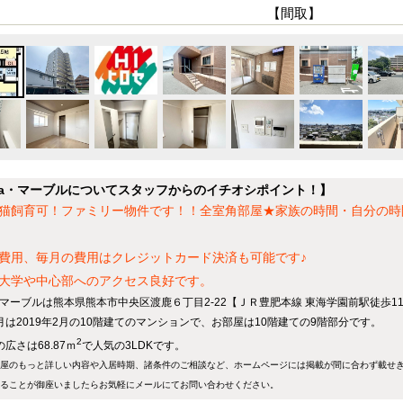
【間取】
ia・マーブルについてスタッフからのイチオシポイント！】
猫飼育可！ファミリー物件です！！全室角部屋★家族の時間・自分の時
費用、毎月の費用はクレジットカード決済も可能です♪
大学や中心部へのアクセス良好です。
a・マーブルは熊本県熊本市中央区渡鹿６丁目2-22【ＪＲ豊肥本線 東海学園前駅徒歩1
月は2019年2月の10階建てのマンションで、お部屋は10階建ての9階部分です。
2
広さは68.87ｍ
で人気の3LDKです。
屋のもっと詳しい内容や入居時期、諸条件のご相談など、ホームページには掲載が間に合わず載せ
ることが御座いましたらお気軽にメールにて
お問い合わせ
ください。