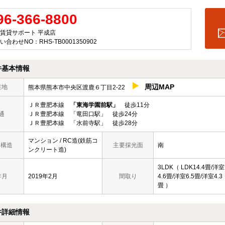
96-366-8800
賃貸サポート 平成店
い合わせNO：RHS-TB0001350902
件基本情報
周辺MAP
在地
熊本県熊本市中央区渡鹿６丁目2-22
ＪＲ豊肥本線
「東海学園前駅」
徒歩11分
通
ＪＲ豊肥本線 「竜田口駅」 徒歩24分
ＪＲ豊肥本線 「水前寺駅」 徒歩28分
マンション / RC造(鉄筋コ
/ 構造
主要採光面
南
ンクリート造)
3LDK（ LDK14.4畳/洋室
年月
2019年2月
間取り
4.6畳/洋室6.5畳/洋室4.3
畳 ）
件詳細情報