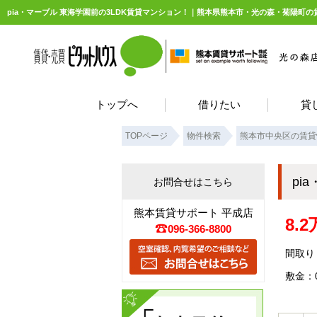
pia・マーブル 東海学園前の3LDK賃貸マンション！｜熊本県熊本市・光の森・菊陽町
トップへ
借りたい
貸
TOPページ
物件検索
熊本市中央区の賃貸
pi
お問合せはこちら
熊本賃貸サポート 平成店
8.
096-366-8800
間取り：
敷金：