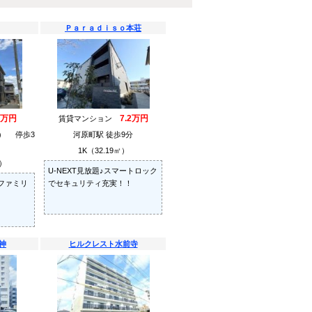
Ｐａｒａｄｉｓｏ本荘
3万円
7.2万円
賃貸マンション
） 停歩3
河原町駅 徒歩9分
1K（32.19㎡）
㎡）
U-NEXT見放題♪スマートロック
ファミリ
でセキュリティ充実！！
神
ヒルクレスト水前寺