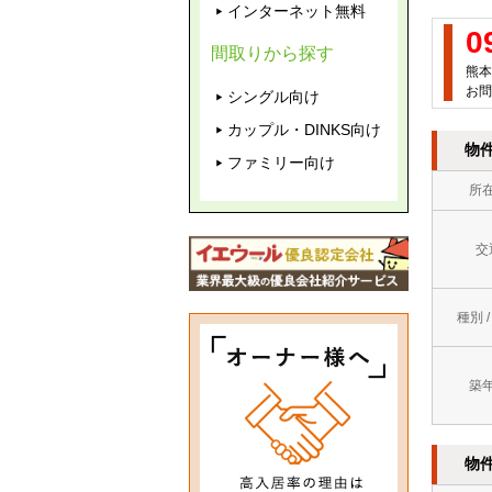
インターネット無料
0
間取りから探す
熊本
お問
シングル向け
カップル・DINKS向け
物
ファミリー向け
所
交
種別 
築
物