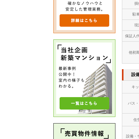
損
駐
現
保証人
他初
設
キッ
バス・
住
設備・