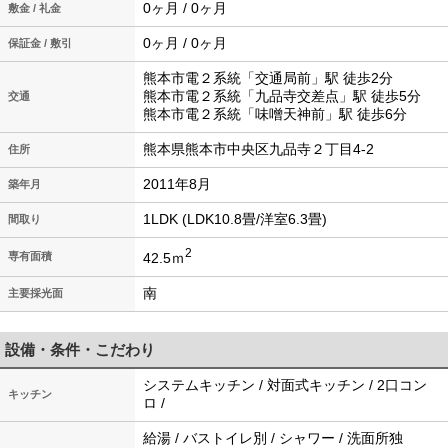
0ヶ月 / 0ヶ月
敷金 / 礼金
0ヶ月 / 0ヶ月
保証金 / 敷引
熊本市電２系統「交通局前」駅 徒歩2分
熊本市電２系統「九品寺交差点」駅 徒歩5分
交通
熊本市電２系統「味噌天神前」駅 徒歩6分
熊本県熊本市中央区九品寺２丁目4-2
住所
2011年8月
築年月
1LDK (LDK10.8畳/洋室6.3畳)
間取り
2
42.5ｍ
専有面積
南
主要採光面
設備・条件・こだわり
システムキッチン / 対面式キッチン / 2口コン
キッチン
ロ /
給湯 / バストイレ別 / シャワー / 洗面所独