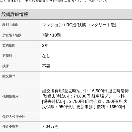
なりますので、そちらを踏まえ学区情報は参考としてご活用下さい。
設備詳細情報
マンション / RC造(鉄筋コンクリート造)
種別 / 構造
7階 / 10階
所在階 / 階数
2年
契約期間
なし
更新料
不要
損保
-
鍵交換代
鍵交換費用[退去時払い]：16,500円 退去時清掃
代[退去時払い]：74,800円 駐車場プレート料
他初期費用
[退去時払い]：2,750円 町内会費：250円/月 火
災保険：950円/月 更新事務手数料：16500円
保証人代行会社
7.04万円
仲介手数料