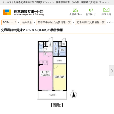
オーネスト九品寺交通局前の1LDK賃貸マンション | 熊本県熊本市・光の森・菊陽町の賃貸はピタットハウス 熊本賃貸サポート
入居者様へ
お知らせ
お問合せ
TOPページ
>
物件検索
>
熊本市中央区の賃貸情報一覧
>
交通局前の賃貸情報一覧
>
オー
交通局前の賃貸マンション(1LDK)の物件情報
【間取】