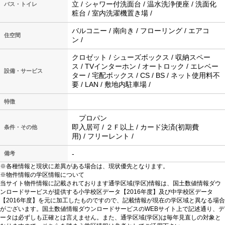
立 / シャワー付洗面台 / 温水洗浄便座 / 洗面化
バス・トイレ
粧台 / 室内洗濯機置き場 /
バルコニー / 南向き / フローリング / エアコ
住空間
ン /
クロゼット / シューズボックス / 収納スペー
ス / TVインターホン / オートロック / エレベー
設備・サービス
ター / 宅配ボックス / CS / BS / ネット使用料不
要 / LAN / 敷地内駐車場 /
特徴
プロパン
即入居可 / ２Ｆ以上 / カード決済(初期費
条件・その他
用) / フリーレント /
-
備考
※各種情報と現状に差異がある場合は、現状優先となります。
※物件情報の学区情報について
当サイト物件情報に記載されております通学区域(学区)情報は、国土数値情報ダウ
ンロードサービスが提供する小学校区データ【2016年度】及び中学校区データ
【2016年度】を元に加工したものですので、記載情報が現在の学区域と異なる場合
がございます。国土数値情報ダウンロードサービスのWEBサイト上で記述通り、デ
ータは必ずしも正確とは言えません。また、通学区域(学区)は毎年見直しの対象と