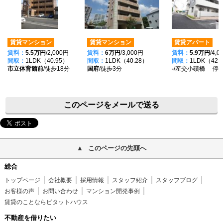
賃貸マンション
賃貸マンション
賃貸アパート
賃料：
5.5万円
/2,000円
賃料：
6万円
/3,000円
賃料：
5.9万円
/4,
間取：
1LDK（40.95）
間取：
1LDK（40.28）
間取：
1LDK（42.
市立体育館前
/徒歩18分
国府
/徒歩3分
-
/産交小磧橋 停歩
このページをメールで送る
このページの先頭へ
総合
トップページ
会社概要
採用情報
スタッフ紹介
スタッフブログ
お客様の声
お問い合わせ
マンション開発事例
賃貸のことならピタットハウス
不動産を借りたい