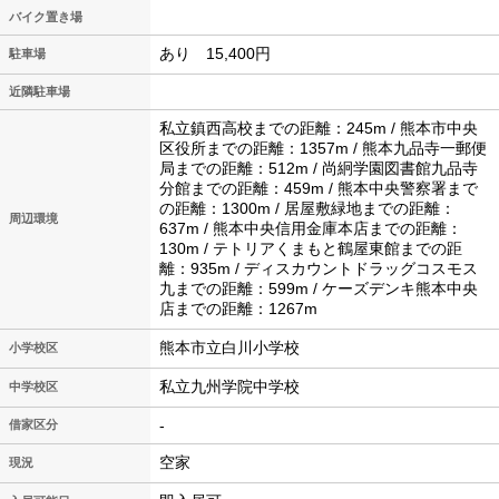
バイク置き場
あり 15,400円
駐車場
近隣駐車場
私立鎮西高校までの距離：245m / 熊本市中央
区役所までの距離：1357m / 熊本九品寺一郵便
局までの距離：512m / 尚絅学園図書館九品寺
分館までの距離：459m / 熊本中央警察署まで
の距離：1300m / 居屋敷緑地までの距離：
周辺環境
637m / 熊本中央信用金庫本店までの距離：
130m / テトリアくまもと鶴屋東館までの距
離：935m / ディスカウントドラッグコスモス
九までの距離：599m / ケーズデンキ熊本中央
店までの距離：1267m
熊本市立白川小学校
小学校区
私立九州学院中学校
中学校区
-
借家区分
空家
現況