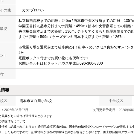
その他
ガス:プロパン
私立鎮西高校までの距離：245m / 熊本市中央区役所までの距離：1357m 
学園図書館九品寺分館までの距離：459m / 熊本中央警察署までの距離：130
環境
央信用金庫本店までの距離：130m / テトリアくまもと鶴屋東館までの距
までの距離：599m / ケーズデンキ熊本中央店までの距離：1267m
市電乗り場交通局前まで徒歩約2分！街中へのアクセス良好です♪イン
2分！
ント
宅配ボックス付きでお買い物にも便利です♪
お問い合わせはピタットハウス平成店096-366-8800
 考
-
区情報
校区
熊本市立白川小学校
中学校区
2026年08月07日
次回更新予定日：2026年08
と差異がある場合は現況優先となります
の学区情報について
件情報に記載されております通学区域(学区)情報は、国土数値情報ダウンロードサービスが提供する小学
加工したものですので、記載情報が現在の学区域と異なる場合がございます。国土数値情報ダウンロ