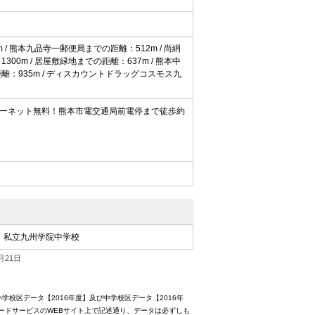
/ 熊本九品寺一郵便局までの距離：512m / 尚絅
0m / 居屋敷緑地までの距離：637m / 熊本中
離：935m / ディスカウントドラッグコスモス九
ターネット無料！熊本市電交通局前電停まで徒歩約
私立九州学院中学校
月21日
校区データ【2016年度】及び中学校区データ【2016年
ードサービスのWEBサイト上で記述通り、データは必ずしも