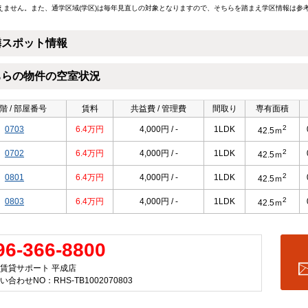
えません。また、通学区域(学区)は毎年見直しの対象となりますので、そちらを踏まえ学区情報は参
隣スポット情報
ちらの物件の空室状況
階 / 部屋番号
賃料
共益費 / 管理費
間取り
専有面積
2
0703
6.4万円
4,000円 / -
1LDK
42.5ｍ
2
0702
6.4万円
4,000円 / -
1LDK
42.5ｍ
2
0801
6.4万円
4,000円 / -
1LDK
42.5ｍ
2
0803
6.4万円
4,000円 / -
1LDK
42.5ｍ
96-366-8800
賃貸サポート 平成店
い合わせNO：RHS-TB1002070803