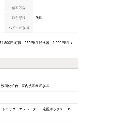
借家区分
-
取引態様
代理
バイク置き場
,800円 町費：250円/月 浄水器：1,200円/月 く
洗面化粧台
室内洗濯機置き場
ートロック
エレベーター
宅配ボックス
BS