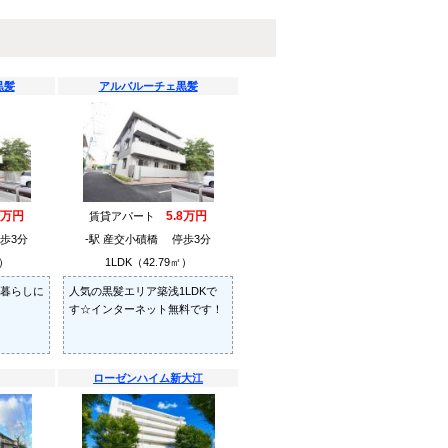
黒髪
アルバルーチェ黒髪
9万円
5.8万円
賃貸アパート
歩3分
-駅 産交小磧橋 停歩3分
㎡）
1LDK（42.79㎡）
人暮らしに
人気の黒髪エリア築浅1LDKで
す☆インターネット無料です！
ローゼンハイム新大江