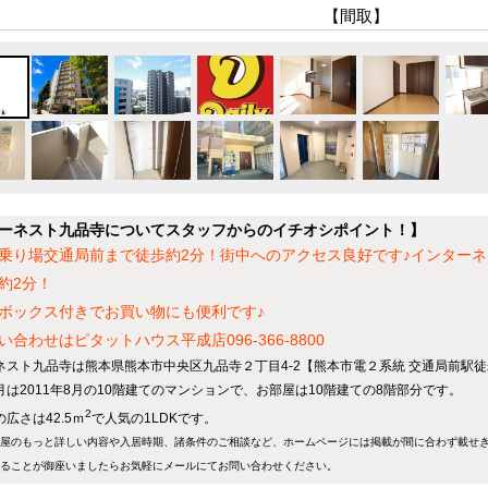
【間取】
ーネスト九品寺についてスタッフからのイチオシポイント！】
乗り場交通局前まで徒歩約2分！街中へのアクセス良好です♪インター
約2分！
ボックス付きでお買い物にも便利です♪
い合わせはピタットハウス平成店096-366-8800
ネスト九品寺は熊本県熊本市中央区九品寺２丁目4-2【熊本市電２系統 交通局前駅徒
月は2011年8月の10階建てのマンションで、お部屋は10階建ての8階部分です。
2
広さは42.5ｍ
で人気の1LDKです。
屋のもっと詳しい内容や入居時期、諸条件のご相談など、ホームページには掲載が間に合わず載せ
ることが御座いましたらお気軽にメールにて
お問い合わせ
ください。