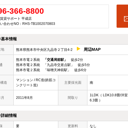
96-366-8800
賃貸サポート 平成店
い合わせNO：RHS-TB1002070803
件基本情報
周辺MAP
在地
熊本県熊本市中央区九品寺２丁目4-2
熊本市電２系統
「交通局前駅」
徒歩2分
通
熊本市電２系統 「九品寺交差点駅」 徒歩5分
熊本市電２系統 「味噌天神前駅」 徒歩6分
マンション / RC造(鉄筋コ
/ 構造
主要採光面
南
ンクリート造)
1LDK（ LDK10.8畳/洋室
年月
2011年8月
間取り
6.3畳 ）
件詳細情報
保
要
更新料
なし