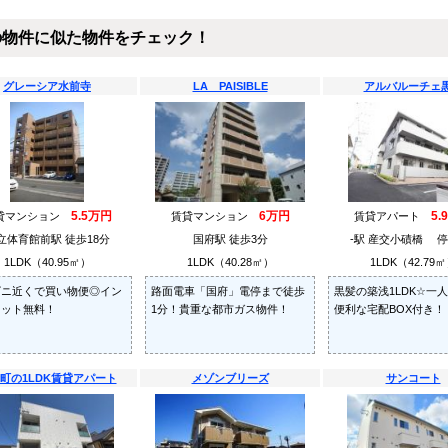
の物件に似た物件をチェック！
グレーシア水前寺
LA PAISIBLE
アルバルーチェ
5.5万円
6万円
5.
貸マンション
賃貸マンション
賃貸アパート
立体育館前駅 徒歩18分
国府駅 徒歩3分
-駅 産交小磧橋 停
1LDK（40.95㎡）
1LDK（40.28㎡）
1LDK（42.79
ビニ近くで買い物便◎イン
路面電車「国府」電停まで徒歩
黒髪の築浅1LDK☆一
ネット無料！
1分！貴重な都市ガス物件！
便利な宅配BOX付き！
町の1LDK賃貸アパート
メゾンブリーズ
サンコート