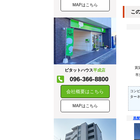
MAPはこちら
こ
賃
ピタットハウス
平成店
市
096-366-8800
会社概要はこちら
コン
ター
MAPはこちら
黒髪