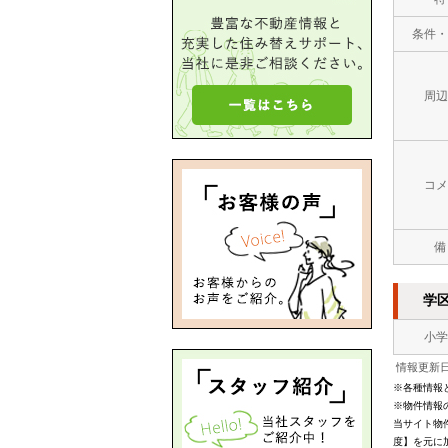
条件・
周辺
コメ
備
学
小学
情報更新日：
※各種情報
※物件情報
当サイト物
度】を元に