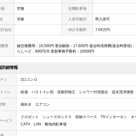
車場
空無
近隣駐車場
況
空家
入居可能日
即入居可
代行会社
仲介手数料
7.04万円
期費用
鍵交換費用：16,500円 害虫駆除：17,600円 退去時清掃費(退去時受領)：74
らしーど：800円/月 更新事務手数料：16500円
備詳細情報
チン
2口コンロ
トイレ
給湯
バストイレ別
洗面所独立
シャワー付洗面台
温水洗浄便座
空間
南向き
エアコン
クロゼット
シューズボックス
収納スペース
TVインターホン
オ
サービス
CATV
LAN
敷地内駐車場
 徴