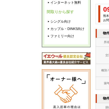
インターネット無料
0
間取りから探す
熊本
お問
シングル向け
カップル・DINKS向け
物
ファミリー向け
所
交
種別 
築
物
損