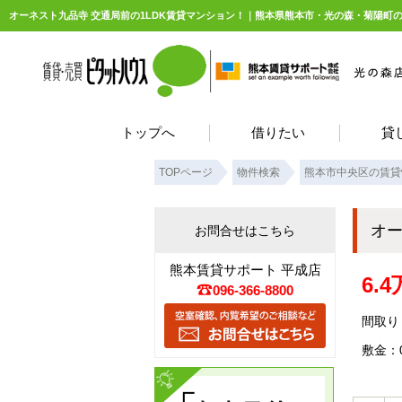
オーネスト九品寺 交通局前の1LDK賃貸マンション！｜熊本県熊本市・光の森・菊陽町
トップへ
借りたい
貸
TOPページ
物件検索
熊本市中央区の賃貸
オ
お問合せはこちら
熊本賃貸サポート 平成店
6.
096-366-8800
間取り：
敷金：