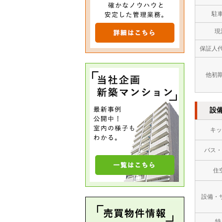
駐
現
保証人
他初
設
キッ
バス・
住
設備・
特