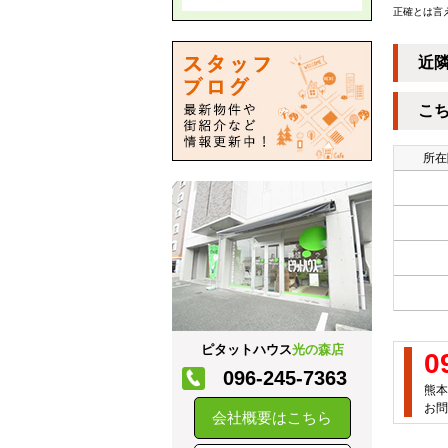
正確とは言
近
こ
所在
ピタットハウス
光の森店
0
096-245-7363
熊本
お問
会社概要はこちら