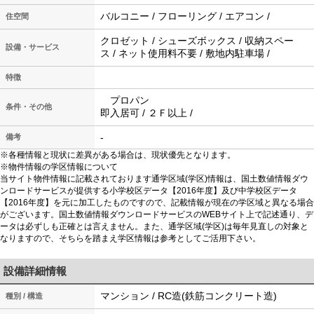
バルコニー / フローリング / エアコン /
住空間
クロゼット / シューズボックス / 収納スペー
設備・サービス
ス / ネット使用料不要 / 敷地内駐車場 /
特徴
プロパン
条件・その他
即入居可 / ２Ｆ以上 /
-
備考
※各種情報と現状に差異がある場合は、現状優先となります。
※物件情報の学区情報について
当サイト物件情報に記載されております通学区域(学区)情報は、国土数値情報ダウ
ンロードサービスが提供する小学校区データ【2016年度】及び中学校区データ
【2016年度】を元に加工したものですので、記載情報が現在の学区域と異なる場合
がございます。国土数値情報ダウンロードサービスのWEBサイト上で記述通り、デ
ータは必ずしも正確とは言えません。また、通学区域(学区)は毎年見直しの対象と
なりますので、そちらを踏まえ学区情報は参考としてご活用下さい。
設備詳細情報
マンション / RC造(鉄筋コンクリート造)
種別 / 構造