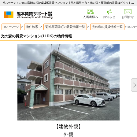
Mステーション光の森Ⅰ光の森の1LDK賃貸マンション | 熊本県熊本市・光の森・菊陽町の賃貸はピタットハウス 熊本賃貸サポート
入居者様へ
お知らせ
お問合せ
TOPページ
>
物件検索
>
菊池郡菊陽町の賃貸情報一覧
>
光の森の賃貸情報一覧
>
Mステ
光の森の賃貸マンション(1LDK)の物件情報
【建物外観】
外観