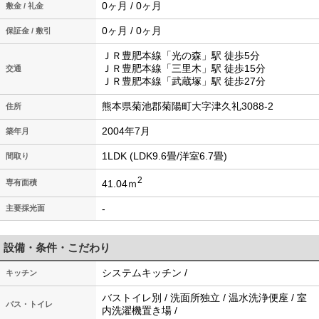
0ヶ月 / 0ヶ月
敷金 / 礼金
0ヶ月 / 0ヶ月
保証金 / 敷引
ＪＲ豊肥本線「光の森」駅 徒歩5分
ＪＲ豊肥本線「三里木」駅 徒歩15分
交通
ＪＲ豊肥本線「武蔵塚」駅 徒歩27分
熊本県菊池郡菊陽町大字津久礼3088-2
住所
2004年7月
築年月
1LDK (LDK9.6畳/洋室6.7畳)
間取り
2
41.04ｍ
専有面積
-
主要採光面
設備・条件・こだわり
システムキッチン /
キッチン
バストイレ別 / 洗面所独立 / 温水洗浄便座 / 室
バス・トイレ
内洗濯機置き場 /