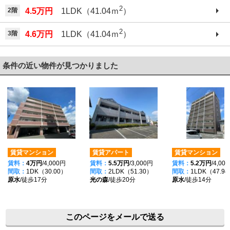
2
2階
4.5万円
1LDK（41.04ｍ
）
2
3階
4.6万円
1LDK（41.04ｍ
）
条件の近い物件が見つかりました
賃貸マンション
賃貸アパート
賃貸マンション
賃料：
4万円
/4,000円
賃料：
5.5万円
/3,000円
賃料：
5.2万円
/4,00
間取：
1DK（30.00）
間取：
2LDK（51.30）
間取：
1LDK（47.9
原水
/徒歩17分
光の森
/徒歩20分
原水
/徒歩14分
このページをメールで送る