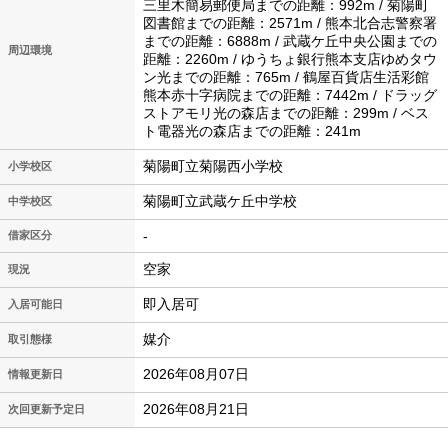
三里木簡易郵便局までの距離：992m / 菊陽町
図書館までの距離：2571m / 熊本北合志警察署
までの距離：6888m / 武蔵ケ丘中央公園までの
周辺環境
距離：2260m / ゆうちょ銀行熊本支店ゆめタウ
ン光までの距離：765m / 鶴屋百貨店生活彩館
熊本赤十字病院までの距離：7442m / ドラッグ
ストアモリ光の森店までの距離：299m / ベス
ト電器光の森店までの距離：241m
菊陽町立菊陽西小学校
小学校区
菊陽町立武蔵ケ丘中学校
中学校区
-
借家区分
空家
現況
即入居可
入居可能日
媒介
取引態様
2026年08月07日
情報更新日
2026年08月21日
次回更新予定日