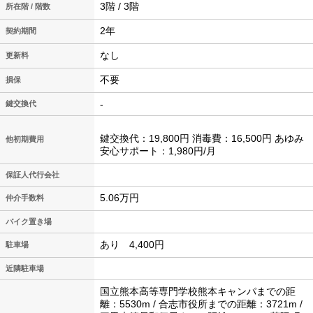
3階 / 3階
所在階 / 階数
2年
契約期間
なし
更新料
不要
損保
-
鍵交換代
鍵交換代：19,800円 消毒費：16,500円 あゆみ
他初期費用
安心サポート：1,980円/月
保証人代行会社
5.06万円
仲介手数料
バイク置き場
あり 4,400円
駐車場
近隣駐車場
国立熊本高等専門学校熊本キャンパまでの距
離：5530m / 合志市役所までの距離：3721m /