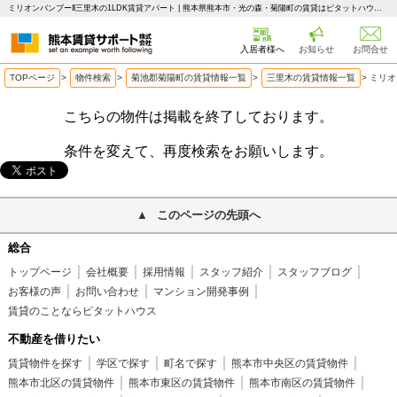
ミリオンバンブーⅡ三里木の1LDK賃貸アパート | 熊本県熊本市・光の森・菊陽町の賃貸はピタットハウス 熊本賃貸サポート
入居者様へ
お知らせ
お問合せ
TOPページ
>
物件検索
>
菊池郡菊陽町の賃貸情報一覧
>
三里木の賃貸情報一覧
>
ミリオ
こちらの物件は掲載を終了しております。
条件を変えて、再度検索をお願いします。
このページの先頭へ
総合
トップページ
会社概要
採用情報
スタッフ紹介
スタッフブログ
お客様の声
お問い合わせ
マンション開発事例
賃貸のことならピタットハウス
不動産を借りたい
賃貸物件を探す
学区で探す
町名で探す
熊本市中央区の賃貸物件
熊本市北区の賃貸物件
熊本市東区の賃貸物件
熊本市南区の賃貸物件