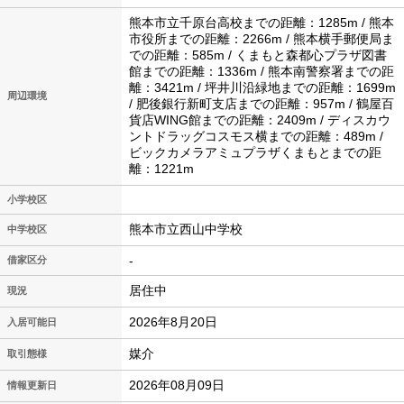
熊本市立千原台高校までの距離：1285m / 熊本
市役所までの距離：2266m / 熊本横手郵便局ま
での距離：585m / くまもと森都心プラザ図書
館までの距離：1336m / 熊本南警察署までの距
離：3421m / 坪井川沿緑地までの距離：1699m
周辺環境
/ 肥後銀行新町支店までの距離：957m / 鶴屋百
貨店WING館までの距離：2409m / ディスカウ
ントドラッグコスモス横までの距離：489m /
ビックカメラアミュプラザくまもとまでの距
離：1221m
小学校区
熊本市立西山中学校
中学校区
-
借家区分
居住中
現況
2026年8月20日
入居可能日
媒介
取引態様
2026年08月09日
情報更新日