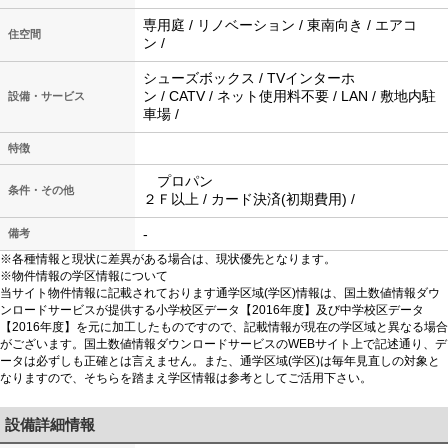
専用庭 / リノベーション / 東南向き / エアコ
住空間
ン /
シューズボックス / TVインターホ
ン / CATV / ネット使用料不要 / LAN / 敷地内駐
設備・サービス
車場 /
特徴
プロパン
条件・その他
２Ｆ以上 / カード決済(初期費用) /
-
備考
※各種情報と現状に差異がある場合は、現状優先となります。
※物件情報の学区情報について
当サイト物件情報に記載されております通学区域(学区)情報は、国土数値情報ダウ
ンロードサービスが提供する小学校区データ【2016年度】及び中学校区データ
【2016年度】を元に加工したものですので、記載情報が現在の学区域と異なる場合
がございます。国土数値情報ダウンロードサービスのWEBサイト上で記述通り、デ
ータは必ずしも正確とは言えません。また、通学区域(学区)は毎年見直しの対象と
なりますので、そちらを踏まえ学区情報は参考としてご活用下さい。
設備詳細情報