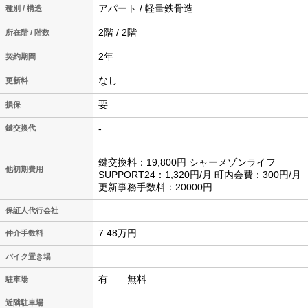
アパート / 軽量鉄骨造
種別 / 構造
2階 / 2階
所在階 / 階数
2年
契約期間
なし
更新料
要
損保
-
鍵交換代
鍵交換料：19,800円 シャーメゾンライフ
他初期費用
SUPPORT24：1,320円/月 町内会費：300円/月
更新事務手数料：20000円
保証人代行会社
7.48万円
仲介手数料
バイク置き場
有 無料
駐車場
近隣駐車場