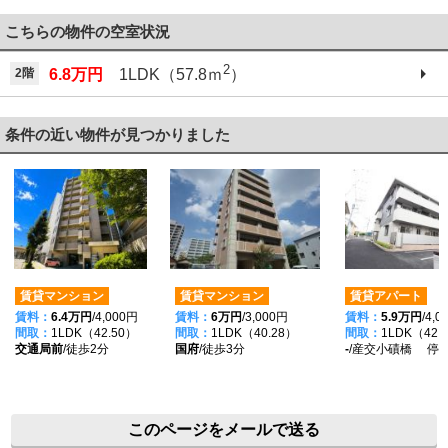
こちらの物件の空室状況
2
2階
6.8万円
1LDK（57.8ｍ
）
条件の近い物件が見つかりました
賃貸マンション
賃貸マンション
賃貸アパート
賃料：
6.4万円
/4,000円
賃料：
6万円
/3,000円
賃料：
5.9万円
/4,
間取：
1LDK（42.50）
間取：
1LDK（40.28）
間取：
1LDK（42.
交通局前
/徒歩2分
国府
/徒歩3分
-
/産交小磧橋 停歩
このページをメールで送る