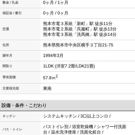
0ヶ月 / 1ヶ月
敷金 / 礼金
0ヶ月 / 0ヶ月
保証金 / 敷引
熊本市電３系統「新町」駅 徒歩11分
熊本市電２系統「呉服町」駅 徒歩13分
交通
熊本市電３系統「洗馬橋」駅 徒歩14分
熊本県熊本市中央区横手３丁目21-75
住所
1994年3月
築年月
1LDK (洋室7.2畳/LDK21畳)
間取り
2
57.8ｍ
専有面積
東南
主要採光面
設備・条件・こだわり
システムキッチン / 3口以上コンロ /
キッチン
バストイレ別 / 浴室乾燥機 / シャワー付洗面
バス・トイレ
台 / 温水洗浄便座 / 洗面化粧台 /