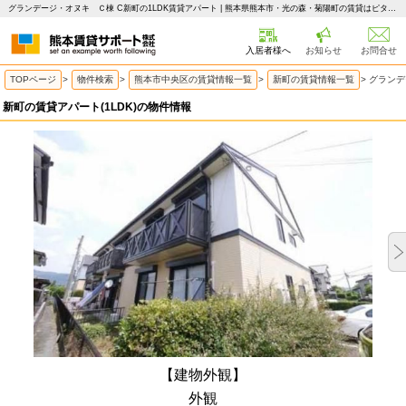
グランデージ・オヌキ Ｃ棟 C新町の1LDK賃貸アパート | 熊本県熊本市・光の森・菊陽町の賃貸はピタットハウス 熊本賃貸サポート
入居者様へ
お知らせ
お問合せ
TOPページ
>
物件検索
>
熊本市中央区の賃貸情報一覧
>
新町の賃貸情報一覧
>
グランデ
新町の賃貸アパート(1LDK)の物件情報
【建物外観】
外観