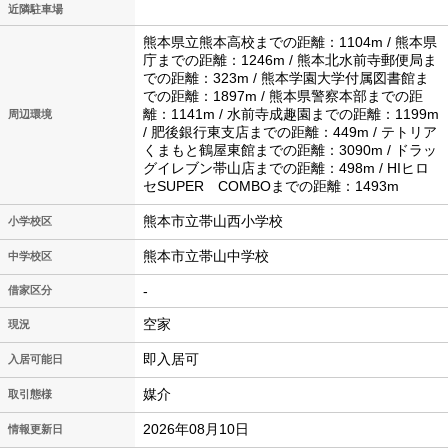
近隣駐車場
熊本県立熊本高校までの距離：1104m / 熊本県
庁までの距離：1246m / 熊本北水前寺郵便局ま
での距離：323m / 熊本学園大学付属図書館ま
での距離：1897m / 熊本県警察本部までの距
離：1141m / 水前寺成趣園までの距離：1199m
周辺環境
/ 肥後銀行東支店までの距離：449m / テトリア
くまもと鶴屋東館までの距離：3090m / ドラッ
グイレブン帯山店までの距離：498m / HIヒロ
セSUPER COMBOまでの距離：1493m
熊本市立帯山西小学校
小学校区
熊本市立帯山中学校
中学校区
-
借家区分
空家
現況
即入居可
入居可能日
媒介
取引態様
2026年08月10日
情報更新日