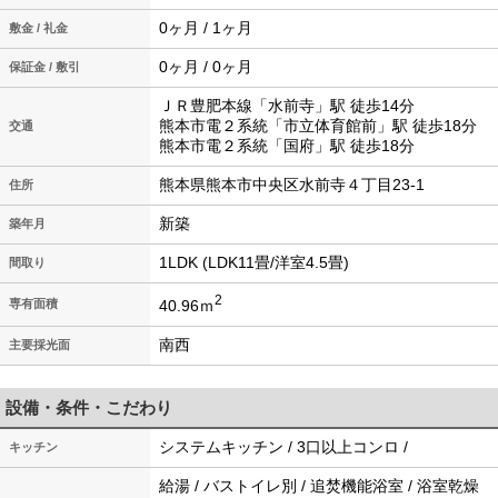
0ヶ月 / 1ヶ月
敷金 / 礼金
0ヶ月 / 0ヶ月
保証金 / 敷引
ＪＲ豊肥本線「水前寺」駅 徒歩14分
熊本市電２系統「市立体育館前」駅 徒歩18分
交通
熊本市電２系統「国府」駅 徒歩18分
熊本県熊本市中央区水前寺４丁目23-1
住所
新築
築年月
1LDK (LDK11畳/洋室4.5畳)
間取り
2
40.96ｍ
専有面積
南西
主要採光面
設備・条件・こだわり
システムキッチン / 3口以上コンロ /
キッチン
給湯 / バストイレ別 / 追焚機能浴室 / 浴室乾燥