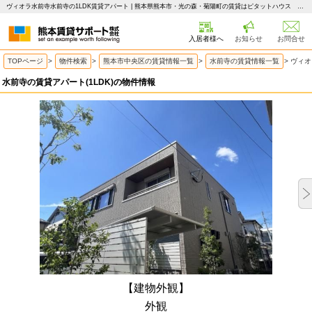
ヴィオラ水前寺水前寺の1LDK賃貸アパート | 熊本県熊本市・光の森・菊陽町の賃貸はピタットハウス 熊本賃貸サポート
入居者様へ
お知らせ
お問合せ
TOPページ
>
物件検索
>
熊本市中央区の賃貸情報一覧
>
水前寺の賃貸情報一覧
>
ヴィオ
水前寺の賃貸アパート(1LDK)の物件情報
【建物外観】
外観