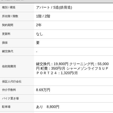
アパート / S造(鉄骨造)
種別 / 構造
1階 / 2階
所在階 / 階数
2年
契約期間
なし
更新料
要
損保
-
鍵交換代
鍵交換代：19,800円 クリーニング代：55,000
他初期費用
円 町費：350円/月 シャーメゾンライフＳＵＰ
ＰＯＲＴ２４：1,320円/月
保証人代行会社
8.69万円
仲介手数料
バイク置き場
あり 8,800円
駐車場