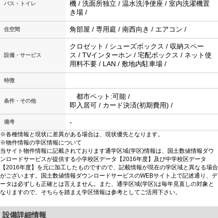
機 / 洗面所独立 / 温水洗浄便座 / 室内洗濯機置
バス・トイレ
き場 /
角部屋 / 専用庭 / 南西向き / エアコン /
住空間
クロゼット / シューズボックス / 収納スペー
ス / TVインターホン / 宅配ボックス / ネット使
設備・サービス
用料不要 / LAN / 敷地内駐車場 /
特徴
都市ペット:可能 /
条件・その他
即入居可 / カード決済(初期費用) /
-
備考
※各種情報と現状に差異がある場合は、現状優先となります。
※物件情報の学区情報について
当サイト物件情報に記載されております通学区域(学区)情報は、国土数値情報ダウ
ンロードサービスが提供する小学校区データ【2016年度】及び中学校区データ
【2016年度】を元に加工したものですので、記載情報が現在の学区域と異なる場合
がございます。国土数値情報ダウンロードサービスのWEBサイト上で記述通り、デ
ータは必ずしも正確とは言えません。また、通学区域(学区)は毎年見直しの対象と
なりますので、そちらを踏まえ学区情報は参考としてご活用下さい。
設備詳細情報