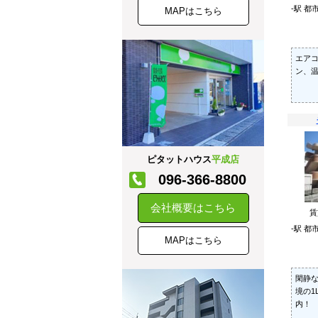
-駅 
MAPはこちら
エアコ
ン、温
ピタットハウス
平成店
096-366-8800
会社概要はこちら
-駅 
MAPはこちら
閑静
境の1
内！