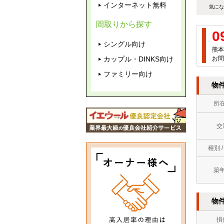
インターネット無料
気にな
間取りから探す
0
シングル向け
熊本
カップル・DINKS向け
お問
ファミリー向け
物
所
交
種別 
築
物
損