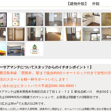
【建物外観】 外観
ーサアマンテについてスタッフからのイチオシポイント！】
鹿児島本線 「西熊本」 駅まで徒歩約9分☆オートロック付きで女性の
活のスタートを精一杯サポートいたします！
い合わせはピタットハウス平成店096-366-8800！
サアマンテは熊本県熊本市南区日吉２丁目１２－７２【 -駅合志町バス 停歩3分】に
月は1999年9月の3階建てのマンションで、お部屋は3階建ての3階部分です。
2
の広さは36ｍ
で人気の1LDKです。
屋のもっと詳しい内容や入居時期、諸条件のご相談など、ホームページには掲載が間に合わず載せ