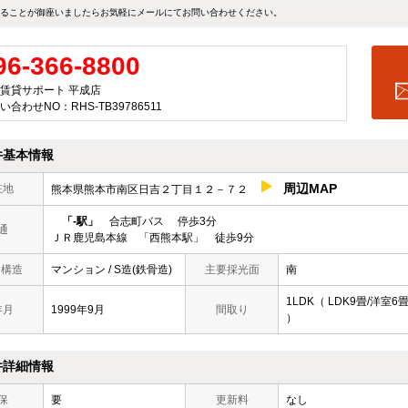
ることが御座いましたらお気軽にメールにて
お問い合わせ
ください。
96-366-8800
賃貸サポート 平成店
い合わせNO：RHS-TB39786511
件基本情報
周辺MAP
在地
熊本県熊本市南区日吉２丁目１２－７２
「-駅」
合志町バス 停歩3分
通
ＪＲ鹿児島本線 「西熊本駅」 徒歩9分
/ 構造
マンション / S造(鉄骨造)
主要採光面
南
1LDK（ LDK9畳/洋室6
年月
1999年9月
間取り
）
件詳細情報
保
要
更新料
なし