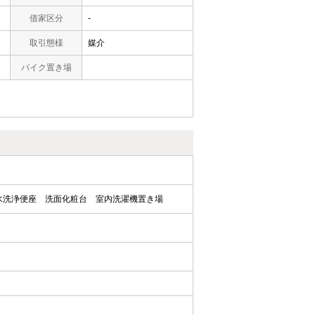
借家区分
-
取引態様
媒介
バイク置き場
水洗浄便座
洗面化粧台
室内洗濯機置き場