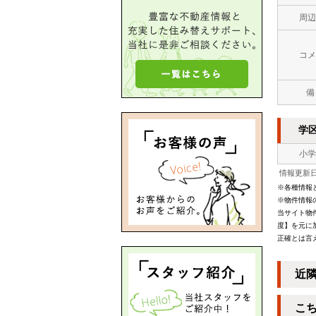
周辺
コメ
備
学
小学
情報更新日：
※各種情報
※物件情報
当サイト物
度】を元に
正確とは言
近
こ