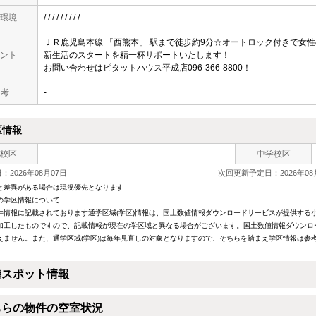
環境
/ / / / / / / / /
ＪＲ鹿児島本線 「西熊本」 駅まで徒歩約9分☆オートロック付きで女
ント
新生活のスタートを精一杯サポートいたします！
お問い合わせはピタットハウス平成店096-366-8800！
 考
-
区情報
校区
中学校区
2026年08月07日
次回更新予定日：2026年08
と差異がある場合は現況優先となります
の学区情報について
件情報に記載されております通学区域(学区)情報は、国土数値情報ダウンロードサービスが提供する小学
加工したものですので、記載情報が現在の学区域と異なる場合がございます。国土数値情報ダウンロ
えません。また、通学区域(学区)は毎年見直しの対象となりますので、そちらを踏まえ学区情報は参
隣スポット情報
ちらの物件の空室状況