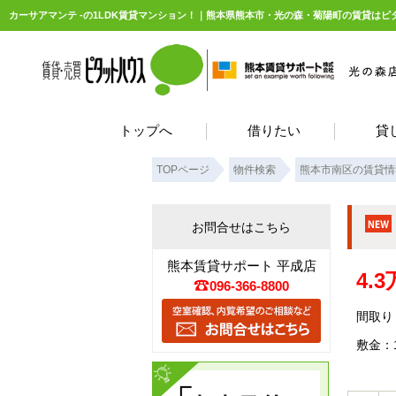
カーサアマンテ -の1LDK賃貸マンション！｜熊本県熊本市・光の森・菊陽町の賃貸は
トップへ
借りたい
貸
TOPページ
物件検索
熊本市南区の賃貸情
お問合せはこちら
熊本賃貸サポート 平成店
4.
096-366-8800
間取り：
敷金：