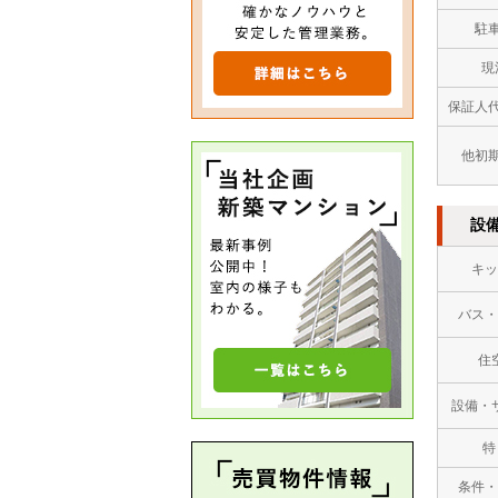
駐
現
保証人
他初
設
キッ
バス・
住
設備・
特
条件・