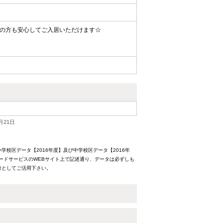
性の方も安心してご入居いただけます☆
月21日
校区データ【2016年度】及び中学校区データ【2016年
ードサービスのWEBサイト上で記述通り、データは必ずしも
考としてご活用下さい。