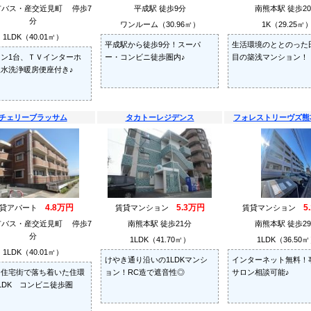
都市バス・産交近見町 停歩7
平成駅 徒歩9分
南熊本駅 徒歩2
分
ワンルーム（30.96㎡）
1K（29.25㎡
1LDK（40.01㎡）
平成駅から徒歩9分！スーパ
生活環境のととのった
ン1台、ＴＶインターホ
ー・コンビニ徒歩圏内♪
目の築浅マンション！
水洗浄暖房便座付き♪
チェリーブラッサム
タカトーレジデンス
フォレストリーヴズ熊
4.8万円
5.3万円
5
賃貸アパート
賃貸マンション
賃貸マンション
都市バス・産交近見町 停歩7
南熊本駅 徒歩21分
南熊本駅 徒歩2
分
1LDK（41.70㎡）
1LDK（36.50
1LDK（40.01㎡）
けやき通り沿いの1LDKマンシ
インターネット無料！
な住宅街で落ち着いた住環
ョン！RC造で遮音性◎
サロン相談可能♪
LDK コンビニ徒歩圏