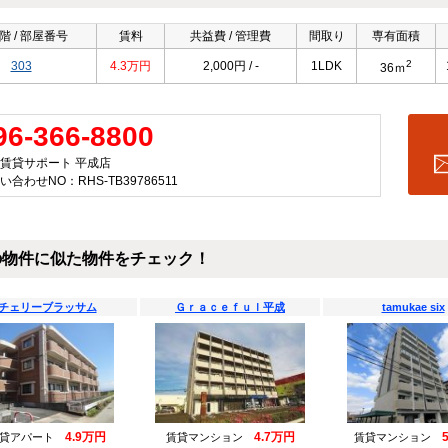
階 / 部屋番号
賃料
共益費 / 管理費
間取り
専有面積
2
303
4.3万円
2,000円 / -
1LDK
36ｍ
96-366-8800
賃貸サポート 平成店
い合わせNO：RHS-TB39786511
の物件に似た物件をチェック！
チェリーブラッサム
Ｇｒａｃｅｆｕｌ平成
tamukae six
4.9万円
4.7万円
賃貸アパート
賃貸マンション
賃貸マンション