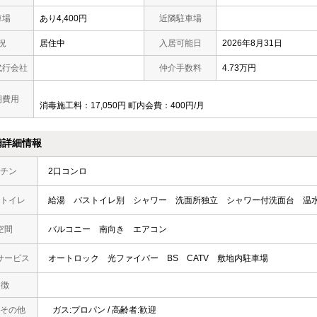
車場
あり4,400円
近隣駐車場
況
居住中
入居可能日
2026年8月31日
代行会社
仲介手数料
4.73万円
期費用
消毒施工料：17,050円 町内会費：400円/月
備詳細情報
チン
2口コンロ
トイレ
給湯
バストイレ別
シャワー
洗面所独立
シャワー付洗面台
温
空間
バルコニー
南向き
エアコン
サービス
オートロック
光ファイバー
BS
CATV
敷地内駐車場
 徴
その他
ガス:プロパン / 高齢者:歓迎