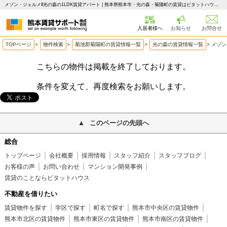
メゾン・ジェルメⅡ光の森の1LDK賃貸アパート | 熊本県熊本市・光の森・菊陽町の賃貸はピタットハウス 熊本賃貸サポート
入居者様へ
お知らせ
お問合せ
TOPページ
>
物件検索
>
菊池郡菊陽町の賃貸情報一覧
>
光の森の賃貸情報一覧
>
メゾン
こちらの物件は掲載を終了しております。
条件を変えて、再度検索をお願いします。
このページの先頭へ
総合
トップページ
会社概要
採用情報
スタッフ紹介
スタッフブログ
お客様の声
お問い合わせ
マンション開発事例
賃貸のことならピタットハウス
不動産を借りたい
賃貸物件を探す
学区で探す
町名で探す
熊本市中央区の賃貸物件
熊本市北区の賃貸物件
熊本市東区の賃貸物件
熊本市南区の賃貸物件