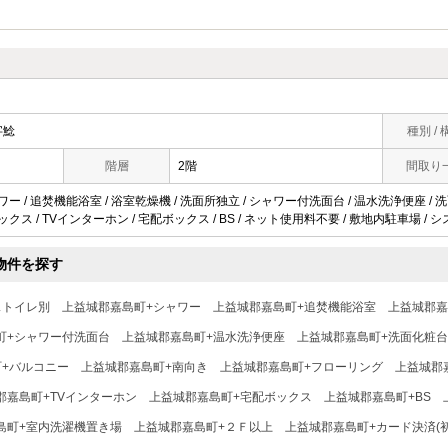
字鯰
種別 / 
階層
2階
間取り
ワー / 追焚機能浴室 / 浴室乾燥機 / 洗面所独立 / シャワー付洗面台 / 温水洗浄便座 / 
ックス / TVインターホン / 宅配ボックス / BS / ネット使用料不要 / 敷地内駐車場 / 
物件を探す
ストイレ別
上益城郡嘉島町+シャワー
上益城郡嘉島町+追焚機能浴室
上益城郡嘉
町+シャワー付洗面台
上益城郡嘉島町+温水洗浄便座
上益城郡嘉島町+洗面化粧台
+バルコニー
上益城郡嘉島町+南向き
上益城郡嘉島町+フローリング
上益城郡
郡嘉島町+TVインターホン
上益城郡嘉島町+宅配ボックス
上益城郡嘉島町+BS
島町+室内洗濯機置き場
上益城郡嘉島町+２Ｆ以上
上益城郡嘉島町+カード決済(