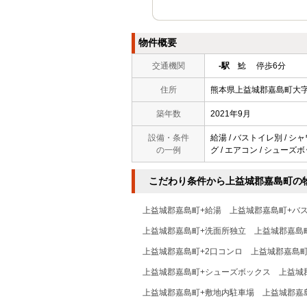
物件概要
交通機関
-駅
鯰 停歩6分
住所
熊本県上益城郡嘉島町大
築年数
2021年9月
設備・条件
給湯 / バストイレ別 / シャ
の一例
グ / エアコン / シューズボ
こだわり条件から上益城郡嘉島町の
上益城郡嘉島町+給湯
上益城郡嘉島町+バ
上益城郡嘉島町+洗面所独立
上益城郡嘉島
上益城郡嘉島町+2口コンロ
上益城郡嘉島町
上益城郡嘉島町+シューズボックス
上益城
上益城郡嘉島町+敷地内駐車場
上益城郡嘉