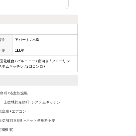
構造
アパート / 木造
一例
1LDK
洗面化粧台 / バルコニー / 南向き / フローリン
システムキッチン / 2口コンロ /
島町+浴室乾燥機
上益城郡嘉島町+システムキッチン
嘉島町+エアコン
上益城郡嘉島町+ネット使用料不要
初期費用)