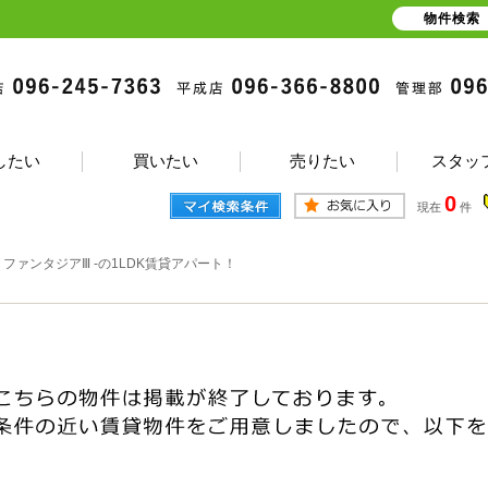
物件検索
したい
買いたい
売りたい
スタッ
0
現在
件
>
ファンタジアⅢ -の1LDK賃貸アパート！