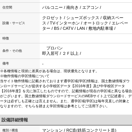
バルコニー / 南向き / エアコン /
住空間
クロゼット / シューズボックス / 収納スペー
ス / TVインターホン / オートロック / エレベー
設備・サービス
ター / BS / CATV / LAN / 敷地内駐車場 /
特徴
プロパン
条件・その他
即入居可 / ２Ｆ以上 /
-
備考
※各種情報と現状に差異がある場合は、現状優先となります。
※物件情報の学区情報について
当サイト物件情報に記載されております通学区域(学区)情報は、国土数値情報ダウ
ンロードサービスが提供する小学校区データ【2016年度】及び中学校区データ
【2016年度】を元に加工したものですので、記載情報が現在の学区域と異なる場合
がございます。国土数値情報ダウンロードサービスのWEBサイト上で記述通り、デ
ータは必ずしも正確とは言えません。また、通学区域(学区)は毎年見直しの対象と
なりますので、そちらを踏まえ学区情報は参考としてご活用下さい。
設備詳細情報
マンション / RC造(鉄筋コンクリート造)
種別 / 構造