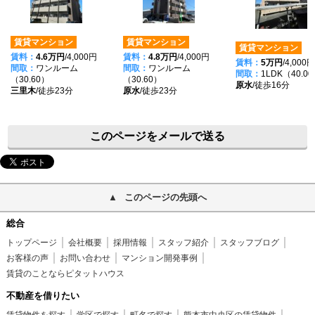
賃貸マンション
賃貸マンション
賃貸マンション
賃料：
4.6万円
/4,000円
賃料：
4.8万円
/4,000円
賃料：
5万円
/4,000円
間取：
ワンルーム
間取：
ワンルーム
間取：
1LDK（40.0
（30.60）
（30.60）
原水
/徒歩16分
三里木
/徒歩23分
原水
/徒歩23分
このページをメールで送る
このページの先頭へ
総合
トップページ
会社概要
採用情報
スタッフ紹介
スタッフブログ
お客様の声
お問い合わせ
マンション開発事例
賃貸のことならピタットハウス
不動産を借りたい