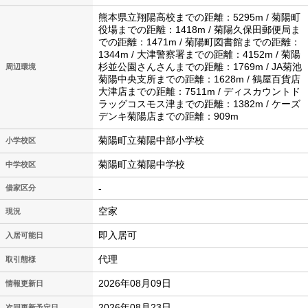
熊本県立翔陽高校までの距離：5295m / 菊陽町
役場までの距離：1418m / 菊陽久保田郵便局ま
での距離：1471m / 菊陽町図書館までの距離：
1344m / 大津警察署までの距離：4152m / 菊陽
杉並公園さんさんまでの距離：1769m / JA菊池
周辺環境
菊陽中央支所までの距離：1628m / 鶴屋百貨店
大津店までの距離：7511m / ディスカウントド
ラッグコスモス津までの距離：1382m / ケーズ
デンキ菊陽店までの距離：909m
菊陽町立菊陽中部小学校
小学校区
菊陽町立菊陽中学校
中学校区
-
借家区分
空家
現況
即入居可
入居可能日
代理
取引態様
2026年08月09日
情報更新日
2026年08月23日
次回更新予定日