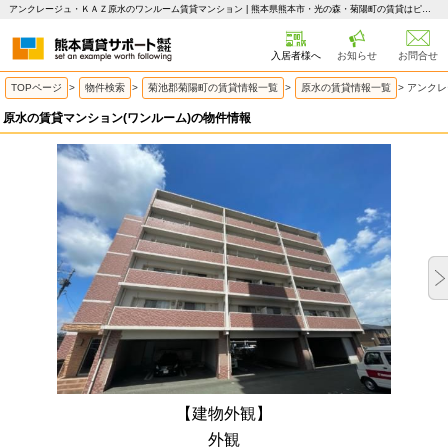
アンクレージュ・ＫＡＺ原水のワンルーム賃貸マンション | 熊本県熊本市・光の森・菊陽町の賃貸はピタットハウス 熊本賃貸サポート
入居者様へ
お知らせ
お問合せ
TOPページ
>
物件検索
>
菊池郡菊陽町の賃貸情報一覧
>
原水の賃貸情報一覧
>
アンクレ
原水の賃貸マンション(ワンルーム)の物件情報
【建物外観】
外観