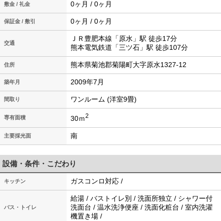
0ヶ月 / 0ヶ月
敷金 / 礼金
0ヶ月 / 0ヶ月
保証金 / 敷引
ＪＲ豊肥本線「原水」駅 徒歩17分
交通
熊本電気鉄道「三ツ石」駅 徒歩107分
熊本県菊池郡菊陽町大字原水1327-12
住所
2009年7月
築年月
ワンルーム (洋室9畳)
間取り
2
30ｍ
専有面積
南
主要採光面
設備・条件・こだわり
ガスコンロ対応 /
キッチン
給湯 / バストイレ別 / 洗面所独立 / シャワー付
洗面台 / 温水洗浄便座 / 洗面化粧台 / 室内洗濯
バス・トイレ
機置き場 /