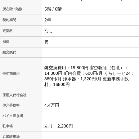
5階 / 6階
所在階 / 階数
2年
契約期間
なし
更新料
要
損保
-
鍵交換代
鍵交換費用：19,800円 害虫駆除（任意）：
14,300円 町内会費：600円/月 くらしーど24：
他初期費用
880円/月 浄水器：1,320円/月 更新事務手数
料：16500円
保証人代行会社
4.4万円
仲介手数料
バイク置き場
あり 2,200円
駐車場
近隣駐車場